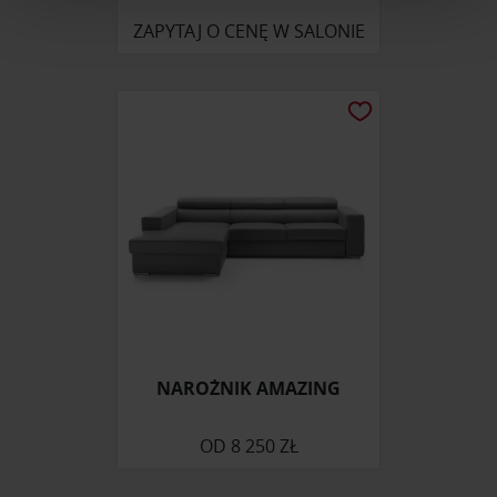
Wykorzystujemy pliki cookie do spersonalizowania treści
ZAPYTAJ O CENĘ W SALONIE
i reklam, aby oferować funkcje społecznościowe i
analizować ruch w naszej witrynie. Informacje o tym, jak
korzystasz z naszej witryny, udostępniamy partnerom
społecznościowym, reklamowym i analitycznym.
Partnerzy mogą połączyć te informacje z innymi danymi
otrzymanymi od Ciebie lub uzyskanymi podczas
korzystania z ich usług.
NAROŻNIK AMAZING
OD
8 250 ZŁ