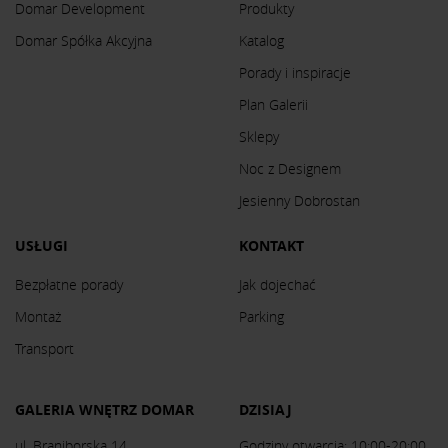
Domar Development
Produkty
Domar Spółka Akcyjna
Katalog
Porady i inspiracje
Plan Galerii
Sklepy
Noc z Designem
Jesienny Dobrostan
USŁUGI
KONTAKT
Bezpłatne porady
Jak dojechać
Montaż
Parking
Transport
GALERIA WNĘTRZ DOMAR
DZISIAJ
ul. Braniborska 14
Godziny otwarcia: 10:00-20:00