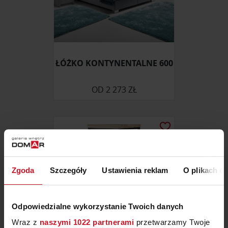
ŁÓŻKO KONTYNENTALNE 600
OD
2 273 ZŁ
Zgoda
Szczegóły
Ustawienia reklam
O plikach c
Odpowiedzialne wykorzystanie Twoich danych
Wraz z
naszymi 1022 partnerami
przetwarzamy Twoje