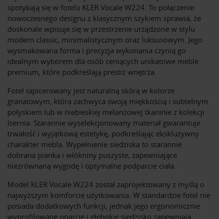
spotykają się w fotelu KLER Vocale W224. To połączenie
nowoczesnego designu z klasycznym szykiem sprawia, że
doskonale wpisuje się w przestrzenie urządzone w stylu
modern classic, minimalistycznym oraz luksusowym. Jego
wysmakowana forma i precyzja wykonania czynią go
idealnym wyborem dla osób ceniących unikatowe meble
premium, które podkreślają prestiż wnętrza.
Fotel tapicerowany jest naturalną skórą w kolorze
granatowym, która zachwyca swoją miękkością i subtelnym
połyskiem lub w niebieskiej melanżowej tkaninie z kolekcji
Isernia. Starannie wyselekcjonowany materiał gwarantuje
trwałość i wyjątkową estetykę, podkreślając ekskluzywny
charakter mebla. Wypełnienie siedziska to starannie
dobrana pianka i włókniny puszyste, zapewniające
niezrównaną wygodę i optymalne podparcie ciała.
Model KLER Vocale W224 został zaprojektowany z myślą o
najwyższym komforcie użytkowania. W standardzie fotel nie
posiada dodatkowych funkcji, jednak jego ergonomicznie
wyprofilowane oparcie i głębokie siedzisko zapewniają