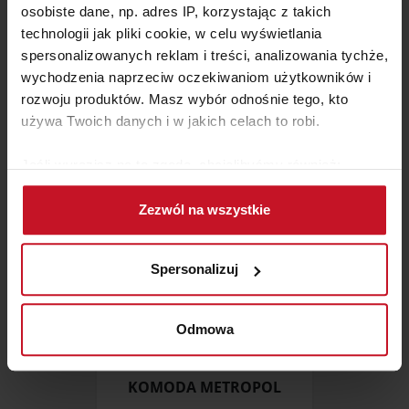
osobiste dane, np. adres IP, korzystając z takich
technologii jak pliki cookie, w celu wyświetlania
STOLIK BAROWY XENA
spersonalizowanych reklam i treści, analizowania tychże,
wychodzenia naprzeciw oczekiwaniom użytkowników i
ZAPYTAJ O CENĘ W SALONIE
rozwoju produktów. Masz wybór odnośnie tego, kto
używa Twoich danych i w jakich celach to robi.
Jeśli wyrazisz na to zgodę, chcielibyśmy również:
Gromadzić dane dotyczące Twojej lokalizacji
Zezwól na wszystkie
geograficznej z dokładnością nawet do kilku metrów
Identyfikować Twoje urządzenie, aktywnie
analizując charakteryzującego je zbiory danych
Spersonalizuj
(fingerprinting, czyli wirtualny odcisk palca)
Dowiedz się więcej odnośnie tego, jak Twoje osobiste
dane są przetwarzane oraz ustaw własne preferencje w
Odmowa
sekcji szczegółów
. W Deklaracji plików cookie możesz
zmienić lub wycofać swoją zgodę w dowolnej chwili.
KOMODA METROPOL