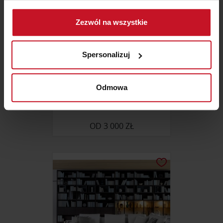
Gromadzić dane dotyczące Twojej lokalizacji
Zezwól na wszystkie
geograficznej z dokładnością nawet do kilku metrów
Identyfikować Twoje urządzenie, aktywnie
analizując charakteryzującego je zbiory danych
Spersonalizuj
(fingerprinting, czyli wirtualny odcisk palca)
Dowiedz się więcej odnośnie tego, jak Twoje osobiste
dane są przetwarzane oraz ustaw własne preferencje w
Odmowa
sekcji szczegółów
. W Deklaracji plików cookie możesz
ŁAWKA SANTORINI
zmienić lub wycofać swoją zgodę w dowolnej chwili.
OD
3 000 ZŁ
Wykorzystujemy pliki cookie do spersonalizowania treści
i reklam, aby oferować funkcje społecznościowe i
analizować ruch w naszej witrynie. Informacje o tym, jak
korzystasz z naszej witryny, udostępniamy partnerom
społecznościowym, reklamowym i analitycznym.
Partnerzy mogą połączyć te informacje z innymi danymi
otrzymanymi od Ciebie lub uzyskanymi podczas
korzystania z ich usług.