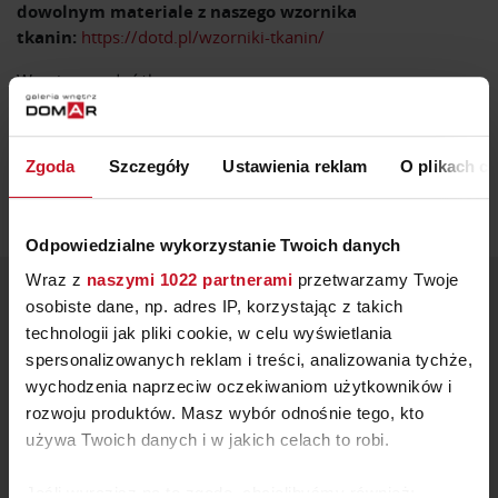
dowolnym materiale z naszego wzornika
tkanin:
https://dotd.pl/wzorniki-tkanin/
Wymiary podnóżka:
szerokość:42cm
długość:43cm
Zgoda
Szczegóły
Ustawienia reklam
O plikach c
wysokość:31cm
Odpowiedzialne wykorzystanie Twoich danych
Wraz z
naszymi 1022 partnerami
przetwarzamy Twoje
ZOBACZ INNE PRODUKTY
osobiste dane, np. adres IP, korzystając z takich
technologii jak pliki cookie, w celu wyświetlania
W KATEGORII: MEBLE, SALON
spersonalizowanych reklam i treści, analizowania tychże,
wychodzenia naprzeciw oczekiwaniom użytkowników i
rozwoju produktów. Masz wybór odnośnie tego, kto
używa Twoich danych i w jakich celach to robi.
Jeśli wyrazisz na to zgodę, chcielibyśmy również: