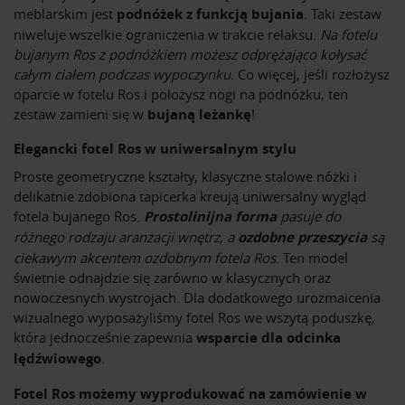
meblarskim jest
podnóżek z funkcją bujania
. Taki zestaw
niweluje wszelkie ograniczenia w trakcie relaksu.
Na fotelu
bujanym Ros z podnóżkiem możesz odprężająco kołysać
całym ciałem podczas wypoczynku
. Co więcej, jeśli rozłożysz
oparcie w fotelu Ros i położysz nogi na podnóżku, ten
zestaw zamieni się w
bujaną leżankę
!
Elegancki fotel Ros w uniwersalnym stylu
Proste geometryczne kształty, klasyczne stalowe nóżki i
delikatnie zdobiona tapicerka kreują uniwersalny wygląd
fotela bujanego Ros.
Prostolinijna forma
pasuje do
różnego rodzaju aranżacji wnętrz, a
ozdobne przeszycia
są
ciekawym akcentem ozdobnym fotela Ros
. Ten model
świetnie odnajdzie się zarówno w klasycznych oraz
nowoczesnych wystrojach. Dla dodatkowego urozmaicenia
wizualnego wyposażyliśmy fotel Ros we wszytą poduszkę,
która jednocześnie zapewnia
wsparcie dla odcinka
lędźwiowego
.
Fotel Ros możemy wyprodukować na zamówienie w