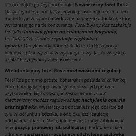
nie oceniajcie go zbyt pochopnie!
Nowoczesny fotel Ros
z
klasycznymi fotelami łączy jedynie prostolinijna forma. Ten
model kryje w sobie niewidoczne na początku funkcje, które
wyróżniają go na tle konkurencji.
Fotel bujany Ros zaskakuje
nie tylko
innowacyjnym mechanizmem kołysania
,
posiada także osobne
regulacje zagłówka i
oparcia
.
Dedykowany podnóżek do fotela Ros tworzy
pełnowartościowy zestaw wypoczynkowy. Jak to wszystko
działa? Przybywamy z wyjaśnieniem!
Wielofunkcyjny fotel Ros z możliwościami regulacji
Fotel Ros pomimo prostej konstrukcji posiada kilka funkcji,
które pomagają dopasować go do bieżących potrzeb
użytkownika.
Wykorzystując zastosowane w nim
mechanizmy
możesz regulować
kąt nachylenia oparcia
oraz zagłówka.
Wystarczy, że dociśniesz jego oparcie od
tyłu w kierunku siedziska, a odblokujesz regulację
odchylenia oparcia. Następnie będziesz mógł zablokować
je
w pozycji pionowej lub półleżącej
. Podobnie działa
odrębny
mechanizm regulujący odchylenie zagłówka
.