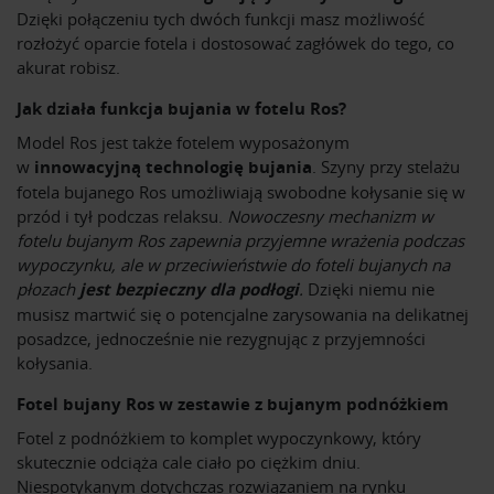
Dzięki połączeniu tych dwóch funkcji masz możliwość
rozłożyć oparcie fotela i dostosować zagłówek do tego, co
akurat robisz.
Jak działa funkcja bujania w fotelu Ros?
Model Ros jest także fotelem wyposażonym
w
innowacyjną technologię bujania
. Szyny przy stelażu
fotela bujanego Ros umożliwiają swobodne kołysanie się w
przód i tył podczas relaksu.
Nowoczesny mechanizm w
fotelu bujanym Ros zapewnia przyjemne wrażenia podczas
wypoczynku, ale w przeciwieństwie do foteli bujanych na
płozach
jest bezpieczny dla podłogi
.
Dzięki niemu nie
musisz martwić się o potencjalne zarysowania na delikatnej
posadzce, jednocześnie nie rezygnując z przyjemności
kołysania.
Fotel bujany Ros w zestawie z bujanym podnóżkiem
Fotel z podnóżkiem to komplet wypoczynkowy, który
skutecznie odciąża cale ciało po ciężkim dniu.
Niespotykanym dotychczas rozwiązaniem na rynku