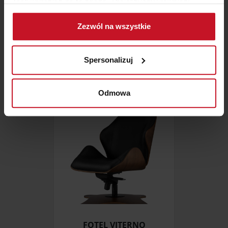
Jeśli wyrazisz na to zgodę, chcielibyśmy również:
Gromadzić dane dotyczące Twojej lokalizacji
Zezwól na wszystkie
geograficznej z dokładnością nawet do kilku metrów
NATUZZI OBLÒ 3204
Identyfikować Twoje urządzenie, aktywnie
analizując charakteryzującego je zbiory danych
Spersonalizuj
ZAPYTAJ O CENĘ W SALONIE
(fingerprinting, czyli wirtualny odcisk palca)
Dowiedz się więcej odnośnie tego, jak Twoje osobiste
dane są przetwarzane oraz ustaw własne preferencje w
Odmowa
sekcji szczegółów
. W Deklaracji plików cookie możesz
zmienić lub wycofać swoją zgodę w dowolnej chwili.
Wykorzystujemy pliki cookie do spersonalizowania treści
i reklam, aby oferować funkcje społecznościowe i
analizować ruch w naszej witrynie. Informacje o tym, jak
korzystasz z naszej witryny, udostępniamy partnerom
społecznościowym, reklamowym i analitycznym.
Partnerzy mogą połączyć te informacje z innymi danymi
otrzymanymi od Ciebie lub uzyskanymi podczas
FOTEL VITERNO
korzystania z ich usług.