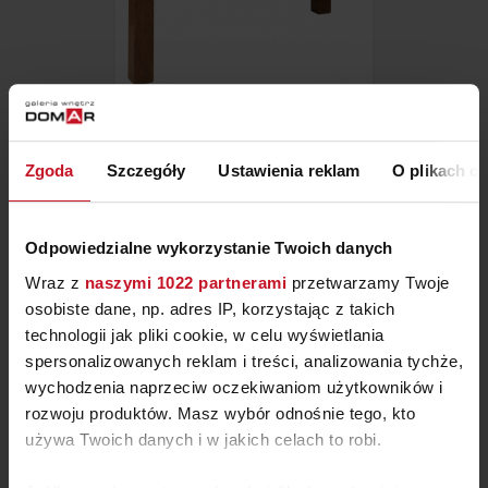
ŁAWA PROSTA
Zgoda
Szczegóły
Ustawienia reklam
O plikach c
ZAPYTAJ O CENĘ W SALONIE
Odpowiedzialne wykorzystanie Twoich danych
Wraz z
naszymi 1022 partnerami
przetwarzamy Twoje
osobiste dane, np. adres IP, korzystając z takich
technologii jak pliki cookie, w celu wyświetlania
spersonalizowanych reklam i treści, analizowania tychże,
wychodzenia naprzeciw oczekiwaniom użytkowników i
rozwoju produktów. Masz wybór odnośnie tego, kto
używa Twoich danych i w jakich celach to robi.