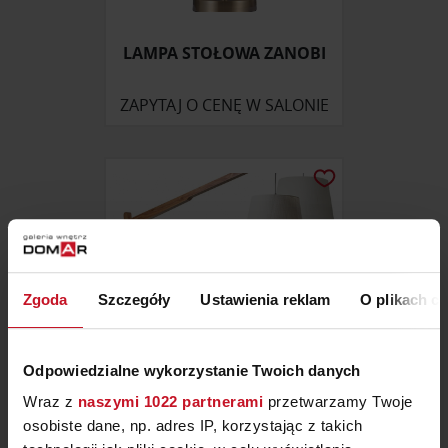
LAMPA STOŁOWA ZANOBI
ZAPYTAJ O CENĘ W SALONIE
Zgoda
Szczegóły
Ustawienia reklam
O plikach c
Odpowiedzialne wykorzystanie Twoich danych
Wraz z
naszymi 1022 partnerami
przetwarzamy Twoje
LAMPA LONG
osobiste dane, np. adres IP, korzystając z takich