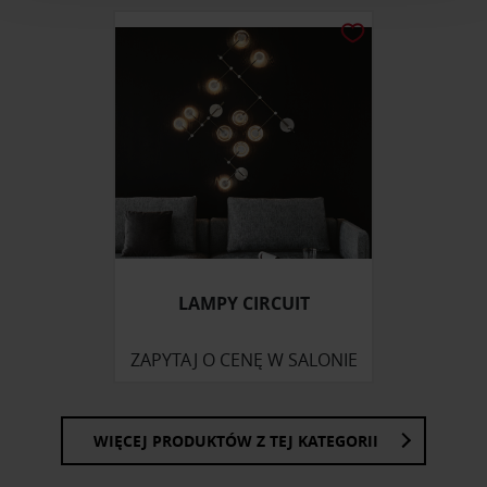
analizować ruch w naszej witrynie. Informacje o tym, jak
korzystasz z naszej witryny, udostępniamy partnerom
społecznościowym, reklamowym i analitycznym.
Partnerzy mogą połączyć te informacje z innymi danymi
otrzymanymi od Ciebie lub uzyskanymi podczas
korzystania z ich usług.
LAMPY CIRCUIT
ZAPYTAJ O CENĘ W SALONIE
WIĘCEJ PRODUKTÓW Z TEJ KATEGORII