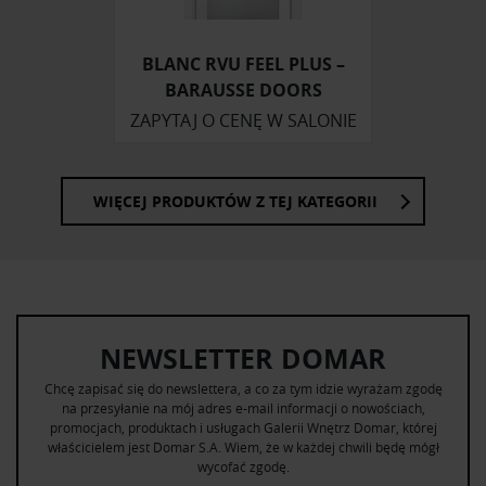
otrzymanymi od Ciebie lub uzyskanymi podczas
korzystania z ich usług.
BLANC RVU FEEL PLUS –
BARAUSSE DOORS
ZAPYTAJ O CENĘ W SALONIE
WIĘCEJ PRODUKTÓW Z TEJ KATEGORII
NEWSLETTER DOMAR
Chcę zapisać się do newslettera, a co za tym idzie wyrażam zgodę
na przesyłanie na mój adres e-mail informacji o nowościach,
promocjach, produktach i usługach Galerii Wnętrz Domar, której
właścicielem jest Domar S.A. Wiem, że w każdej chwili będę mógł
wycofać zgodę.