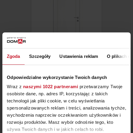
Zgoda
Szczegóły
Ustawienia reklam
O plikach c
BLANC QUADRO 1 FEEL PLUS
– BARAUSSE DOORS
ZAPYTAJ O CENĘ W SALONIE
Odpowiedzialne wykorzystanie Twoich danych
Wraz z
naszymi 1022 partnerami
przetwarzamy Twoje
osobiste dane, np. adres IP, korzystając z takich
technologii jak pliki cookie, w celu wyświetlania
spersonalizowanych reklam i treści, analizowania tychże,
wychodzenia naprzeciw oczekiwaniom użytkowników i
rozwoju produktów. Masz wybór odnośnie tego, kto
używa Twoich danych i w jakich celach to robi.