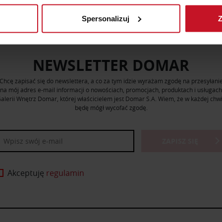
Spersonalizuj
Z
 tego, jak Twoje osobiste dane są przetwarzane oraz ustaw wła
plików cookie możesz zmienić lub wycofać swoją zgodę w dowolne
NEWSLETTER DOMAR
do spersonalizowania treści i reklam, aby oferować funkcje sp
ormacje o tym, jak korzystasz z naszej witryny, udostępniamy p
Chcę zapisać się do newslettera, a co za tym idzie wyrażam zgodę na przesyłani
Partnerzy mogą połączyć te informacje z innymi danymi otrzym
na mój adres e-mail informacji o nowościach, promocjach, produktach i usługach
nia z ich usług.
alerii Wnętrz Domar, której właścicielem jest Domar S.A. Wiem, że w każdej chwi
będę mógł wycofać zgodę.
ZAPISZ SIĘ
Akceptuję
regulamin