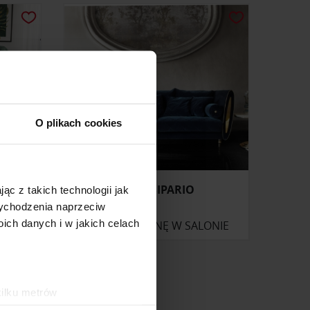
O plikach cookies
SOFA SIPARIO
ąc z takich technologii jak
 wychodzenia naprzeciw
ch danych i w jakich celach
ONIE
ZAPYTAJ O CENĘ W SALONIE
kilku metrów
ch (fingerprinting, czyli