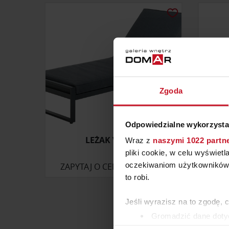
Zgoda
Odpowiedzialne wykorzysta
LEŻAK VONGE
Wraz z
naszymi 1022 partn
pliki cookie, w celu wyświet
oczekiwaniom użytkowników i
ZAPYTAJ O CENĘ W SALONIE
ZAP
to robi.
Jeśli wyrazisz na to zgodę, 
Gromadzić dane dotyc
Identyfikować Twoje u