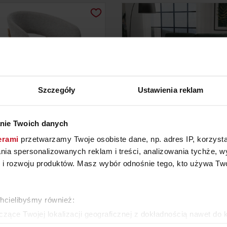
Szczegóły
Ustawienia reklam
nie Twoich danych
KRZESŁO TIGA II
SOFA PIANO
erami
przetwarzamy Twoje osobiste dane, np. adres IP, korzystaj
lania spersonalizowanych reklam i treści, analizowania tychże,
 rozwoju produktów. Masz wybór odnośnie tego, kto używa Twoi
YTAJ O CENĘ W SALONIE
ZAPYTAJ O CENĘ W SAL
chcielibyśmy również:
ZOBACZ WSZYSTKIE PRODUKTY
zące Twojej lokalizacji geograficznej z dokładnością nawet do 
rządzenie, aktywnie analizując charakteryzującego je zbiory dany