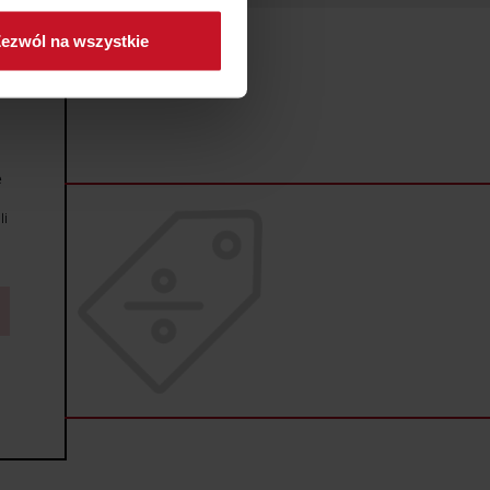
ezwól na wszystkie
sne preferencje w
sekcji
j chwili.
ołecznościowe i analizować
artnerom społecznościowym,
e
anymi od Ciebie lub
li