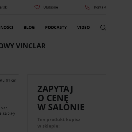
arski
Ulubione
Kontakt
NOŚCI
BLOG
PODCASTY
VIDEO
WOWY VINCLAR
atu: 91 cm
ZAPYTAJ
O CENĘ
W SALONIE
blat,
elaż/biały
Ten produkt kupisz
w sklepie: