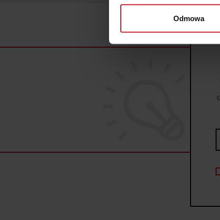
wirtualny odcisk palca)
Odmowa
Dowiedz się więcej odnośnie
szczegółów
. W Deklaracji 
Wykorzystujemy pliki cookie 
ruch w naszej witrynie. Inf
reklamowym i analitycznym. 
uzyskanymi podczas korzysta
G