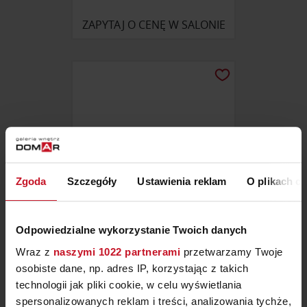
ZAPYTAJ O CENĘ W SALONIE
Zgoda
Szczegóły
Ustawienia reklam
O plikach c
Odpowiedzialne wykorzystanie Twoich danych
ESTELLA 7909/210 200/220
Wraz z
naszymi 1022 partnerami
przetwarzamy Twoje
osobiste dane, np. adres IP, korzystając z takich
699 ZŁ
technologii jak pliki cookie, w celu wyświetlania
spersonalizowanych reklam i treści, analizowania tychże,