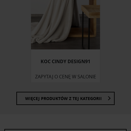
korzystasz z naszej witryny, udostępniamy partnerom
społecznościowym, reklamowym i analitycznym.
Partnerzy mogą połączyć te informacje z innymi danymi
otrzymanymi od Ciebie lub uzyskanymi podczas
korzystania z ich usług.
KOC CINDY DESIGN91
ZAPYTAJ O CENĘ W SALONIE
WIĘCEJ PRODUKTÓW Z TEJ KATEGORII