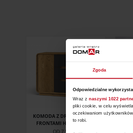
Zgoda
Odpowiedzialne wykorzysta
Wraz z
naszymi 1022 partn
pliki cookie, w celu wyświet
oczekiwaniom użytkowników i
KOMODA Z DRZWIAMI ORAZ
to robi.
FRONTAMI HPL MODESTA
OD
7 500 ZŁ