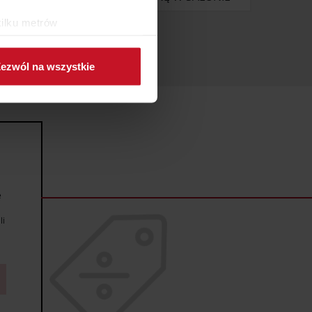
kilku metrów
ch (fingerprinting, czyli
ezwól na wszystkie
sne preferencje w
sekcji
j chwili.
ołecznościowe i analizować
artnerom społecznościowym,
anymi od Ciebie lub
e
li