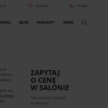
arski
Ulubione
Kontakt
NOŚCI
BLOG
PODCASTY
VIDEO
tu w
ZAPYTAJ
a forma
O CENĘ
sokimi
W SALONIE
anie się
 każdego,
Ten produkt kupisz
kże
w sklepie: