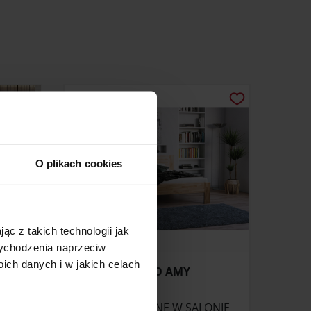
O plikach cookies
ąc z takich technologii jak
 wychodzenia naprzeciw
ch danych i w jakich celach
UMO
ŁÓŻKO AMY
ONIE
ZAPYTAJ O CENĘ W SALONIE