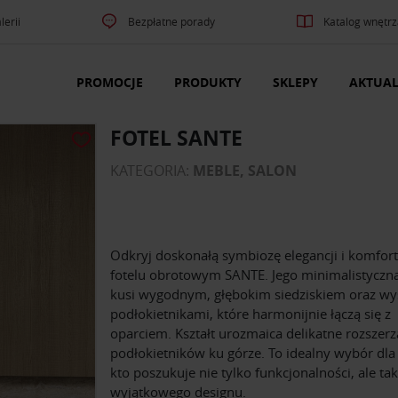
lerii
Bezpłatne porady
Katalog wnętrz
PROMOCJE
PRODUKTY
SKLEPY
AKTUAL
FOTEL SANTE
KATEGORIA:
MEBLE, SALON
Odkryj doskonałą symbiozę elegancji i komfor
fotelu obrotowym SANTE. Jego minimalistyczn
kusi wygodnym, głębokim siedziskiem oraz wy
podłokietnikami, które harmonijnie łączą się z
oparciem. Kształt urozmaica delikatne rozszerz
podłokietników ku górze. To idealny wybór dla
kto poszukuje nie tylko funkcjonalności, ale ta
wyjątkowego designu.