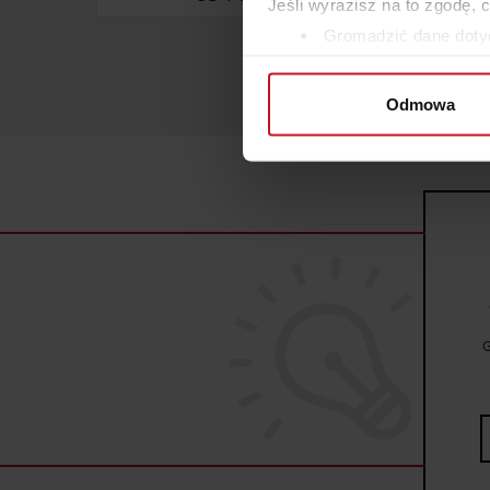
Jeśli wyrazisz na to zgodę, 
Gromadzić dane dotyc
Identyfikować Twoje u
wirtualny odcisk palca)
Odmowa
Dowiedz się więcej odnośnie
szczegółów
. W Deklaracji 
Wykorzystujemy pliki cookie 
ruch w naszej witrynie. Inf
reklamowym i analitycznym. 
uzyskanymi podczas korzysta
G