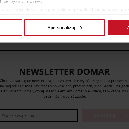
chcielibyśmy również:
zące Twojej lokalizacji geograficznej z dokładnością nawet do 
rządzenie, aktywnie analizując charakteryzującego je zbiory dany
ZOBACZ WSZYSTKIE PRODUKTY
Spersonalizuj
Z
 tego, jak Twoje osobiste dane są przetwarzane oraz ustaw wła
plików cookie możesz zmienić lub wycofać swoją zgodę w dowolne
do spersonalizowania treści i reklam, aby oferować funkcje sp
ormacje o tym, jak korzystasz z naszej witryny, udostępniamy p
Partnerzy mogą połączyć te informacje z innymi danymi otrzym
NEWSLETTER DOMAR
nia z ich usług.
Chcę zapisać się do newslettera, a co za tym idzie wyrażam zgodę na przesyłani
na mój adres e-mail informacji o nowościach, promocjach, produktach i usługach
alerii Wnętrz Domar, której właścicielem jest Domar S.A. Wiem, że w każdej chwi
będę mógł wycofać zgodę.
ZAPISZ SIĘ