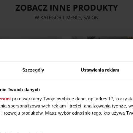
ZOBACZ INNE PRODUKTY
W KATEGORII: MEBLE, SALON
Szczegóły
Ustawienia reklam
nie Twoich danych
erami
przetwarzamy Twoje osobiste dane, np. adres IP, korzystaj
lania spersonalizowanych reklam i treści, analizowania tychże,
 rozwoju produktów. Masz wybór odnośnie tego, kto używa Twoi
KRZESŁO MAYSON
SYPIALNIA VERDI F
OD
1 850 ZŁ
ZAPYTAJ O CENĘ W SAL