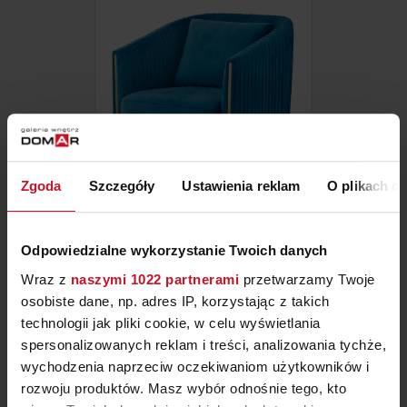
Zgoda
Szczegóły
Ustawienia reklam
O plikach c
FOTEL LUX
Odpowiedzialne wykorzystanie Twoich danych
ZAPYTAJ O CENĘ W SALONIE
Wraz z
naszymi 1022 partnerami
przetwarzamy Twoje
osobiste dane, np. adres IP, korzystając z takich
technologii jak pliki cookie, w celu wyświetlania
spersonalizowanych reklam i treści, analizowania tychże,
wychodzenia naprzeciw oczekiwaniom użytkowników i
rozwoju produktów. Masz wybór odnośnie tego, kto