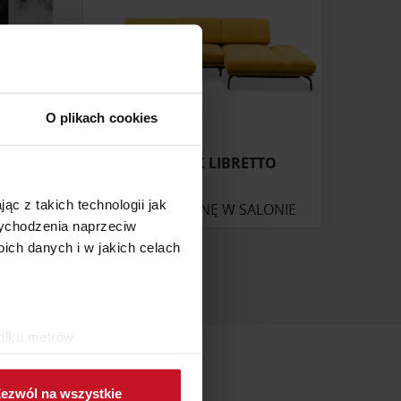
O plikach cookies
O
NAROŻNIK LIBRETTO
ąc z takich technologii jak
ONIE
ZAPYTAJ O CENĘ W SALONIE
 wychodzenia naprzeciw
ch danych i w jakich celach
kilku metrów
ch (fingerprinting, czyli
ezwól na wszystkie