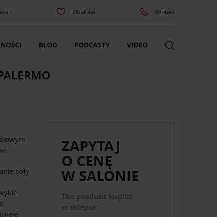
arski
Ulubione
Kontakt
NOŚCI
BLOG
PODCASTY
VIDEO
PALERMO
ątkowym
ZAPYTAJ
ia
O CENĘ
anie sofy
W SALONIE
zwykle
Ten produkt kupisz
do
w sklepie:
tnieje