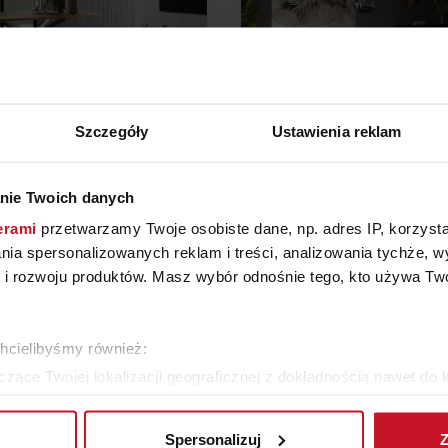
Szczegóły
Ustawienia reklam
STÓŁ LEXUS
KANAPA CAPRICCI
nie Twoich danych
erami
przetwarzamy Twoje osobiste dane, np. adres IP, korzystaj
YTAJ O CENĘ W SALONIE
ZAPYTAJ O CENĘ W SAL
lania spersonalizowanych reklam i treści, analizowania tychże,
 rozwoju produktów. Masz wybór odnośnie tego, kto używa Twoi
ZOBACZ WSZYSTKIE PRODUKTY
chcielibyśmy również:
zące Twojej lokalizacji geograficznej z dokładnością nawet do 
rządzenie, aktywnie analizując charakteryzującego je zbiory dany
Spersonalizuj
Z