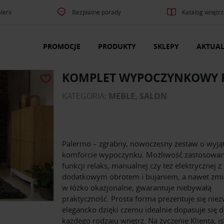
lerii
Bezpłatne porady
Katalog wnętrz
PROMOCJE
PRODUKTY
SKLEPY
AKTUAL
KOMPLET WYPOCZYNKOWY 
KATEGORIA:
MEBLE, SALON
Palermo – zgrabny, nowoczesny zestaw o wyj
komforcie wypoczynku. Możliwość zastosowan
funkcji relaks, manualnej czy też elektrycznej z
dodatkowym obrotem i bujaniem, a nawet zmi
w łóżko okazjonalne, gwarantuje niebywałą
praktyczność. Prosta forma prezentuje się nie
elegancko dzięki czemu idealnie dopasuje się 
każdego rodzaju wnętrz. Na życzenie Klienta, is