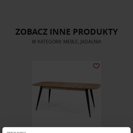
ZOBACZ INNE PRODUKTY
W KATEGORII: MEBLE, JADALNIA