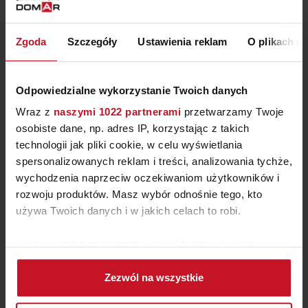
STÓŁ IVET
Zgoda
Szczegóły
Ustawienia reklam
O plikach c
ZAPYTAJ O CENĘ W SALONIE
Odpowiedzialne wykorzystanie Twoich danych
Wraz z
naszymi 1022 partnerami
przetwarzamy Twoje
osobiste dane, np. adres IP, korzystając z takich
technologii jak pliki cookie, w celu wyświetlania
spersonalizowanych reklam i treści, analizowania tychże,
wychodzenia naprzeciw oczekiwaniom użytkowników i
rozwoju produktów. Masz wybór odnośnie tego, kto
używa Twoich danych i w jakich celach to robi.
Jeśli wyrazisz na to zgodę, chcielibyśmy również:
Gromadzić dane dotyczące Twojej lokalizacji
STÓŁ GRIBSKOV
Zezwól na wszystkie
geograficznej z dokładnością nawet do kilku metrów
Identyfikować Twoje urządzenie, aktywnie