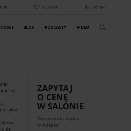
arski
Ulubione
Kontakt
NOŚCI
BLOG
PODCASTY
VIDEO
anki.
ZAPYTAJ
odłużne,
O CENĘ
y,
W SALONIE
nie tylko
Ten produkt kupisz
ględów
w sklepie:
łu do