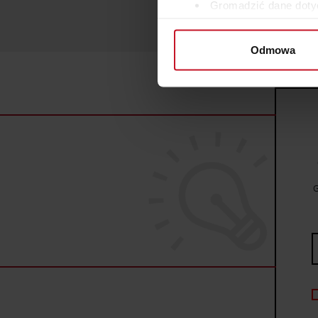
Gromadzić dane dotyc
Identyfikować Twoje u
wirtualny odcisk palca)
Odmowa
Dowiedz się więcej odnośnie
szczegółów
. W Deklaracji 
Wykorzystujemy pliki cookie 
ruch w naszej witrynie. Inf
reklamowym i analitycznym. 
uzyskanymi podczas korzysta
G