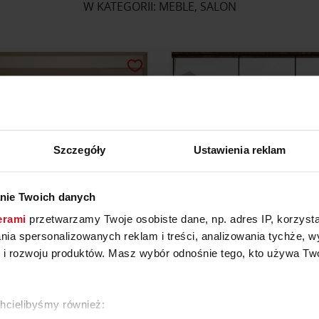
W KATEGORII: MEBLE, SALON
Szczegóły
Ustawienia reklam
nie Twoich danych
erami
przetwarzamy Twoje osobiste dane, np. adres IP, korzystaj
lania spersonalizowanych reklam i treści, analizowania tychże,
SZAFA 4 YOU FRESH
SOFA AMALFI
 rozwoju produktów. Masz wybór odnośnie tego, kto używa Twoi
YTAJ O CENĘ W SALONIE
ZAPYTAJ O CENĘ W SAL
chcielibyśmy również: