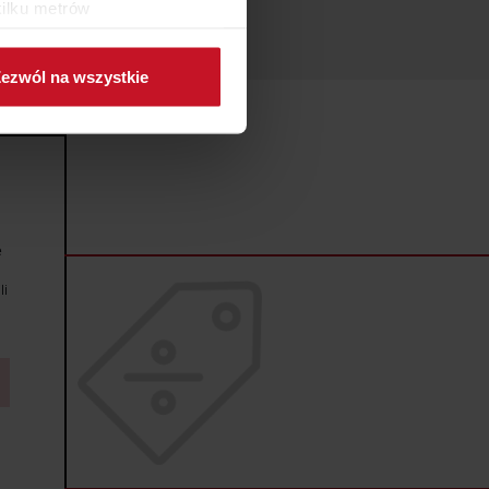
kilku metrów
ch (fingerprinting, czyli
ezwól na wszystkie
sne preferencje w
sekcji
j chwili.
ołecznościowe i analizować
artnerom społecznościowym,
anymi od Ciebie lub
e
li