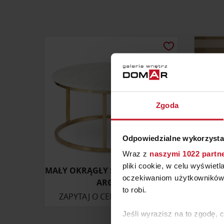
Zgoda
Odpowiedzialne wykorzysta
Wraz z
naszymi 1022 partn
pliki cookie, w celu wyświet
MAŁY OKRĄGŁY STOLIK KAWOWY
oczekiwaniom użytkowników i
ARGAN
to robi.
ZAPYTAJ O CENĘ W SALONIE
ZAP
Jeśli wyrazisz na to zgodę, 