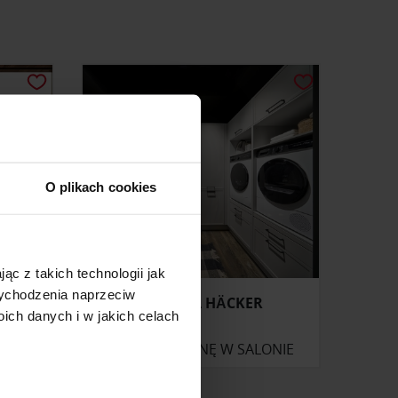
O plikach cookies
ąc z takich technologii jak
 wychodzenia naprzeciw
PRALNIA HÄCKER
ch danych i w jakich celach
ONIE
ZAPYTAJ O CENĘ W SALONIE