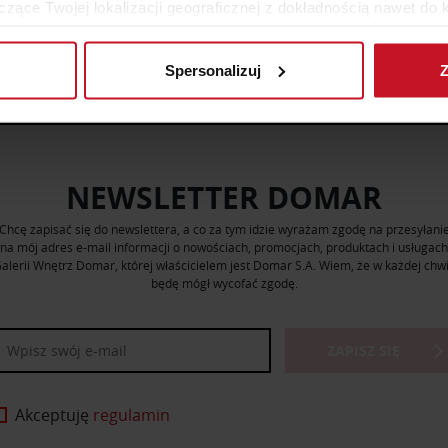
zące Twojej lokalizacji geograficznej z dokładnością nawet do 
ZOBACZ WSZYSTKIE PRODUKTY
rządzenie, aktywnie analizując charakteryzującego je zbiory dany
Spersonalizuj
Z
 tego, jak Twoje osobiste dane są przetwarzane oraz ustaw wła
plików cookie możesz zmienić lub wycofać swoją zgodę w dowolne
do spersonalizowania treści i reklam, aby oferować funkcje sp
ormacje o tym, jak korzystasz z naszej witryny, udostępniamy p
NEWSLETTER DOMAR
Partnerzy mogą połączyć te informacje z innymi danymi otrzym
nia z ich usług.
Chcę zapisać się do newslettera, a co za tym idzie wyrażam zgodę na przesyłani
na mój adres e-mail informacji o nowościach, promocjach, produktach i usługach
alerii Wnętrz Domar, której właścicielem jest Domar S.A. Wiem, że w każdej chwi
będę mógł wycofać zgodę.
ZAPISZ SIĘ
Akceptuję
regulamin