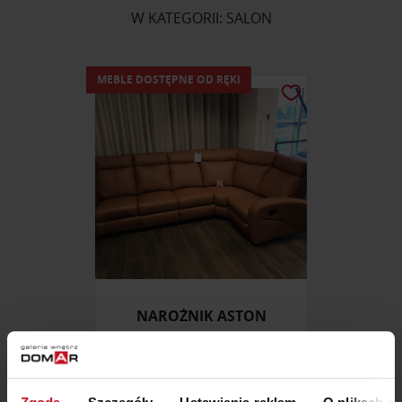
W KATEGORII: SALON
MEBLE DOSTĘPNE OD RĘKI
NAROŻNIK ASTON
8 390 ZŁ