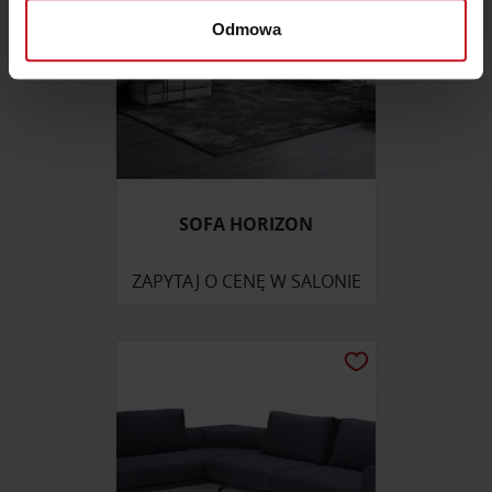
dane są przetwarzane oraz ustaw własne preferencje w
Odmowa
sekcji szczegółów
. W Deklaracji plików cookie możesz
zmienić lub wycofać swoją zgodę w dowolnej chwili.
Wykorzystujemy pliki cookie do spersonalizowania treści
i reklam, aby oferować funkcje społecznościowe i
analizować ruch w naszej witrynie. Informacje o tym, jak
korzystasz z naszej witryny, udostępniamy partnerom
SOFA HORIZON
społecznościowym, reklamowym i analitycznym.
Partnerzy mogą połączyć te informacje z innymi danymi
ZAPYTAJ O CENĘ W SALONIE
otrzymanymi od Ciebie lub uzyskanymi podczas
korzystania z ich usług.