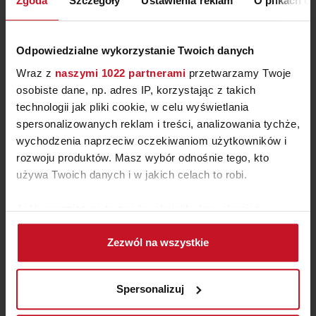
Zgoda
Szczegóły
Ustawienia reklam
O plikach c
Odpowiedzialne wykorzystanie Twoich danych
Wraz z
naszymi 1022 partnerami
przetwarzamy Twoje
osobiste dane, np. adres IP, korzystając z takich
technologii jak pliki cookie, w celu wyświetlania
spersonalizowanych reklam i treści, analizowania tychże,
wychodzenia naprzeciw oczekiwaniom użytkowników i
rozwoju produktów. Masz wybór odnośnie tego, kto
używa Twoich danych i w jakich celach to robi.
SOFA PRIDE
Jeśli wyrazisz na to zgodę, chcielibyśmy również:
Gromadzić dane dotyczące Twojej lokalizacji
ZAPYTAJ O CENĘ W SALONIE
Zezwól na wszystkie
geograficznej z dokładnością nawet do kilku metrów
Identyfikować Twoje urządzenie, aktywnie
analizując charakteryzującego je zbiory danych
Spersonalizuj
(fingerprinting, czyli wirtualny odcisk palca)
Dowiedz się więcej odnośnie tego, jak Twoje osobiste