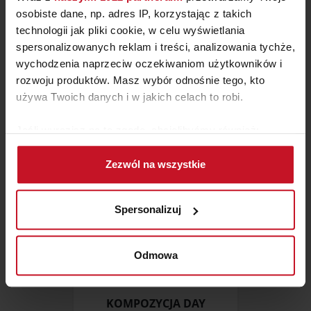
osobiste dane, np. adres IP, korzystając z takich
technologii jak pliki cookie, w celu wyświetlania
KRZESŁO DĘBOWE KT394
spersonalizowanych reklam i treści, analizowania tychże,
wychodzenia naprzeciw oczekiwaniom użytkowników i
ZAPYTAJ O CENĘ W SALONIE
rozwoju produktów. Masz wybór odnośnie tego, kto
używa Twoich danych i w jakich celach to robi.
Jeśli wyrazisz na to zgodę, chcielibyśmy również:
Gromadzić dane dotyczące Twojej lokalizacji
Zezwól na wszystkie
geograficznej z dokładnością nawet do kilku metrów
Identyfikować Twoje urządzenie, aktywnie
analizując charakteryzującego je zbiory danych
Spersonalizuj
(fingerprinting, czyli wirtualny odcisk palca)
Dowiedz się więcej odnośnie tego, jak Twoje osobiste
dane są przetwarzane oraz ustaw własne preferencje w
Odmowa
sekcji szczegółów
. W Deklaracji plików cookie możesz
zmienić lub wycofać swoją zgodę w dowolnej chwili.
KOMPOZYCJA DAY