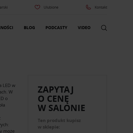
arski
Ulubione
Kontakt
NOŚCI
BLOG
PODCASTY
VIDEO
ca LED w
ZAPYTAJ
kach. W
O CENĘ
ED o
pła
W SALONIE
z
Ten produkt kupisz
ych:
w sklepie:
py może