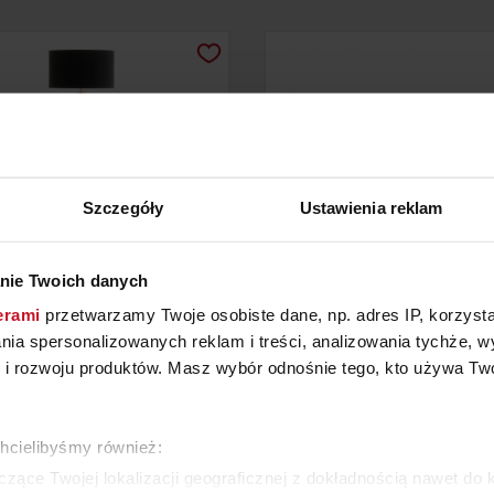
Szczegóły
Ustawienia reklam
nie Twoich danych
erami
przetwarzamy Twoje osobiste dane, np. adres IP, korzystaj
PA PODŁOGOWA CAMPO
LAMPA DE MARSEIL
lania spersonalizowanych reklam i treści, analizowania tychże,
 rozwoju produktów. Masz wybór odnośnie tego, kto używa Twoi
YTAJ O CENĘ W SALONIE
ZAPYTAJ O CENĘ W SAL
chcielibyśmy również:
WIĘCEJ PRODUKTÓW Z TEJ KATEGORII
zące Twojej lokalizacji geograficznej z dokładnością nawet do 