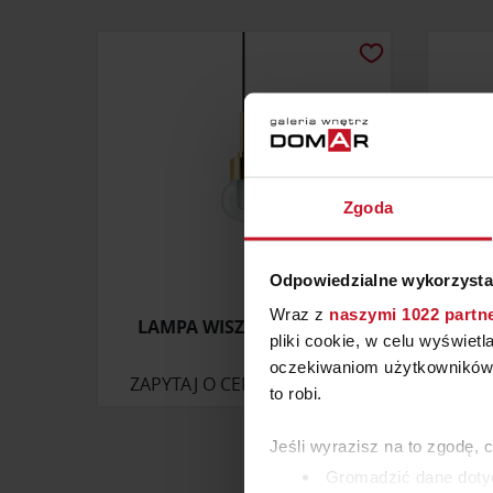
Zgoda
Odpowiedzialne wykorzysta
Wraz z
naszymi 1022 partn
LAMPA WISZĄCA ALASKA
LAM
pliki cookie, w celu wyświet
oczekiwaniom użytkowników i
ZAPYTAJ O CENĘ W SALONIE
ZAP
to robi.
Jeśli wyrazisz na to zgodę, 
Gromadzić dane dotyc