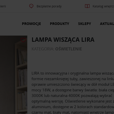
lerii
Bezpłatne porady
Katalog wnętrz
PROMOCJE
PRODUKTY
SKLEPY
AKTUAL
LAMPA WISZĄCA LIRA
KATEGORIA:
OŚWIETLENIE
LIRA to innowacyjna i oryginalna lampa wiszą
formie niezamkniętej tuby, zawieszonej na lin
oprawie umieszczono świecący w dół moduł L
mocy 18W, a dostępne barwy światła: biała cie
3000K lub naturalna 4000K pozwalają wybrać
optymalną wersję. Oświetlenie wykonane jest 
aluminium, dostępne w 2 kolorach standardow
czarny mat, biały mat, natomiast wnętrze lam