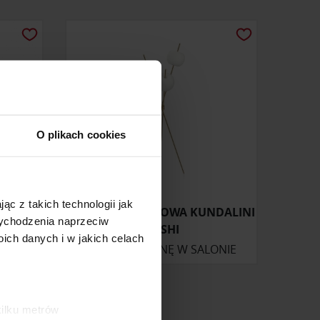
O plikach cookies
ąc z takich technologii jak
LE
LAMPA PODŁOGOWA KUNDALINI
 wychodzenia naprzeciw
KUSHI
ch danych i w jakich celach
ONIE
ZAPYTAJ O CENĘ W SALONIE
kilku metrów