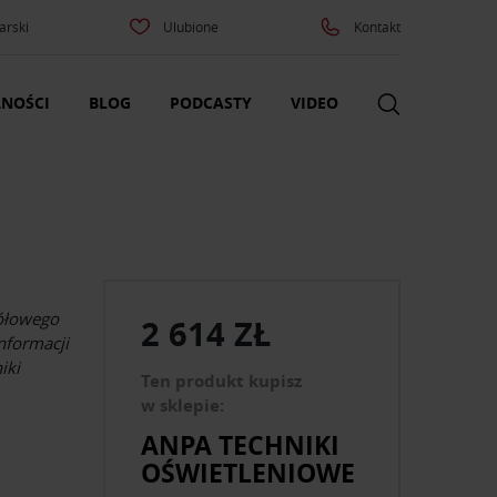
arski
Ulubione
Kontakt
NOŚCI
BLOG
PODCASTY
VIDEO
ółowego
2 614 ZŁ
informacji
iki
Ten produkt kupisz
w sklepie:
ANPA TECHNIKI
OŚWIETLENIOWE