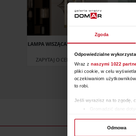
Zgoda
LAMPA WISZĄCA RAIN BONTEMPI
Odpowiedzialne wykorzysta
ZAPYTAJ O CENĘ W SALONIE
ZAP
Wraz z
naszymi 1022 partn
pliki cookie, w celu wyświet
oczekiwaniom użytkowników i
to robi.
Jeśli wyrazisz na to zgodę, 
Gromadzić dane dotyc
Identyfikować Twoje u
wirtualny odcisk palca)
Odmowa
Dowiedz się więcej odnośnie