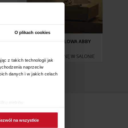
O plikach cookies
AI
LAMPA STOŁOWA ABBY
ONIE
ZAPYTAJ O CENĘ W SALONIE
ąc z takich technologii jak
 wychodzenia naprzeciw
ch danych i w jakich celach
kilku metrów
ch (fingerprinting, czyli
ezwól na wszystkie
sne preferencje w
sekcji