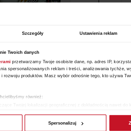
Szczegóły
Ustawienia reklam
LAMPA CALLIGARIS
WISZĄCA LAMPA SEN
nie Twoich danych
YTAJ O CENĘ W SALONIE
ZAPYTAJ O CENĘ W SAL
erami
przetwarzamy Twoje osobiste dane, np. adres IP, korzystaj
lania spersonalizowanych reklam i treści, analizowania tychże,
 rozwoju produktów. Masz wybór odnośnie tego, kto używa Twoi
WIĘCEJ PRODUKTÓW Z TEJ KATEGORII
chcielibyśmy również:
zące Twojej lokalizacji geograficznej z dokładnością nawet do 
rządzenie, aktywnie analizując charakteryzującego je zbiory dany
Spersonalizuj
Z
 tego, jak Twoje osobiste dane są przetwarzane oraz ustaw wła