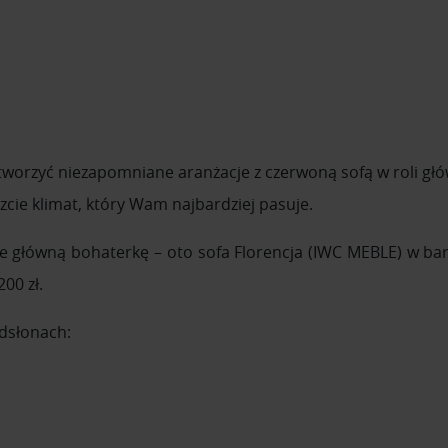
worzyć niezapomniane aranżacje z czerwoną sofą w roli głó
cie klimat, który Wam najbardziej pasuje.
ie główną bohaterkę – oto sofa Florencja (IWC MEBLE) w ba
00 zł.
odsłonach: