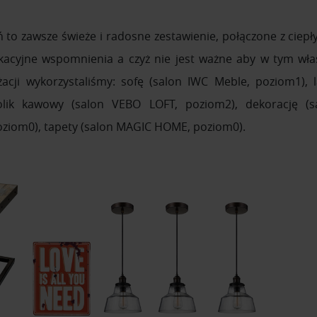
ień to zawsze świeże i radosne zestawienie, połączone z cie
akacyjne wspomnienia a czyż nie jest ważne aby w tym wła
cji wykorzystaliśmy: sofę (salon IWC Meble, poziom1), 
olik kawowy (salon VEBO LOFT, poziom2), dekorację (s
oziom0), tapety (salon MAGIC HOME, poziom0).