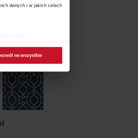
ch danych i w jakich celach
kilku metrów
ch (fingerprinting, czyli
ezwól na wszystkie
sne preferencje w
sekcji
j chwili.
ołecznościowe i analizować
artnerom społecznościowym,
anymi od Ciebie lub
ki