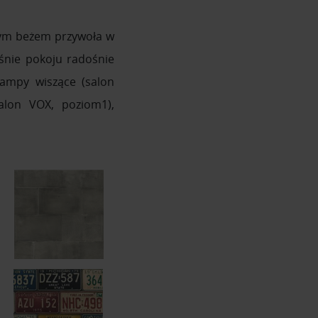
płym beżem przywoła w
śnie pokoju radośnie
lampy wiszące (salon
alon VOX, poziom1),