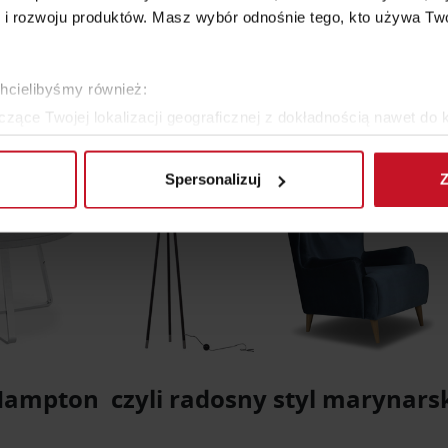
 rozwoju produktów. Masz wybór odnośnie tego, kto używa Twoi
chcielibyśmy również:
zące Twojej lokalizacji geograficznej z dokładnością nawet do 
rządzenie, aktywnie analizując charakteryzującego je zbiory dany
Spersonalizuj
Z
 tego, jak Twoje osobiste dane są przetwarzane oraz ustaw wła
plików cookie możesz zmienić lub wycofać swoją zgodę w dowolne
do spersonalizowania treści i reklam, aby oferować funkcje sp
ormacje o tym, jak korzystasz z naszej witryny, udostępniamy p
Partnerzy mogą połączyć te informacje z innymi danymi otrzym
nia z ich usług.
ampton czyli radosny styl marynars