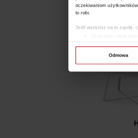
oczekiwaniom użytkowników i
to robi.
Jeśli wyrazisz na to zgodę, 
Gromadzić dane dotyc
Identyfikować Twoje u
wirtualny odcisk palca)
Odmowa
Dowiedz się więcej odnośnie
szczegółów
. W Deklaracji 
Wykorzystujemy pliki cookie 
ruch w naszej witrynie. Inf
reklamowym i analitycznym. 
uzyskanymi podczas korzysta
H