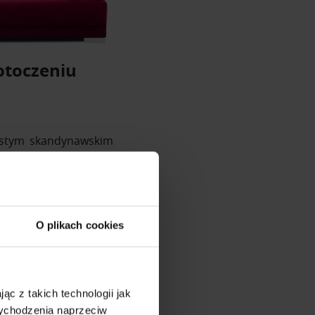
otoczeniu
ostym skandynawskim
cja jest dla Ciebie. W
alon ANPA, poziom0),
m1), regał(salon VEBO
O plikach cookies
ąc z takich technologii jak
 wychodzenia naprzeciw