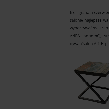
Biel, granat i czerw
salonie najlepsze w
wypoczywać?W aranża
ANPA, poziom0), st
dywan(salon ARTE, p