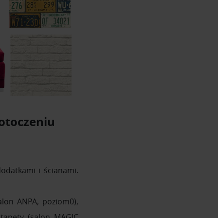
 otoczeniu
odatkami i ścianami.
salon ANPA, poziom0),
 tapety (salon MAGIC