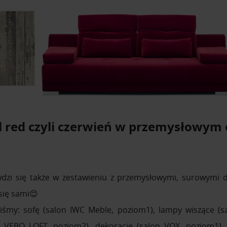
l red czyli czerwień w przemysłowym
wdzi się także w zestawieniu z przemysłowymi, surowymi d
się sami😊
liśmy: sofę (salon IWC Meble, poziom1), lampy wiszące (
n VEBO LOFT, poziom2), dekorację (salon VOX, poziom1),