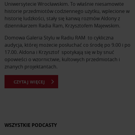
Uniwersytecie Wrocławskim. To właśnie niesamowite
historie przedmiotów codziennego użytku, wplecione w
historię ludzkości, stały się kanwą rozmów Aldony z
dziennikarzem Radia Ram, Krzysztofem Majewskim.
Domowa Galeria Stylu w Radiu RAM to cykliczna
audycja, której możecie posłuchać co środę po 9.00 i po
17.00. Aldona i Krzysztof spotykają się w by snuć
opowieści o wzornictwie, kultowych przedmiotach i
znanych projektantach.
CZYTAJ WIĘCEJ
Z Domowej Galerii Stylu dowiesz się o kultowych
przedmiotach i ich projektantach. Usłyszysz historie
powstania mebli, które znasz na co dzień. Poznasz
sylwetki najsławniejszych designerów na przestrzeni
dziejów i ich najważniejsze osiągnięcia.
Okazuje się, że za wieloma produktami kryją się
WSZYSTKIE PODCASTY
fascynujące historie, anegdoty i ciekawostki, o których