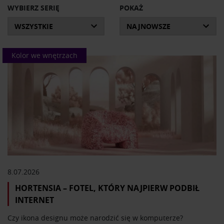
z humorem opowiadają prowadzący. Wszystkie audycje
WYBIERZ SERIĘ
POKAŻ
pochodzą z Radia Ram i obejmują najciekawsze pozycje
archiwalne, które ukazały się w latach 2019-2021 oraz
bieżące nagrania.
Kolor we wnętrzach
Domowa Galeria Stylu to program obowiązkowy dla
miłośników wzornictwa.
8.07.2026
HORTENSIA – FOTEL, KTÓRY NAJPIERW PODBIŁ
INTERNET
Czy ikona designu może narodzić się w komputerze?