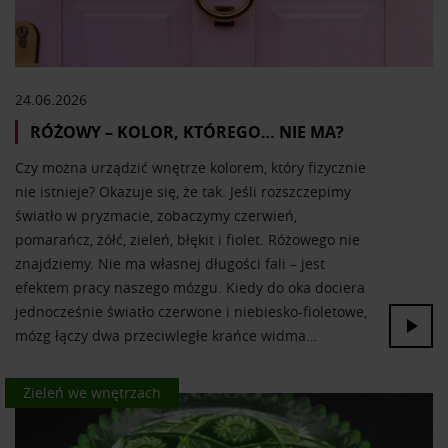
analizować ruch w naszej witrynie. Informacje o tym, jak
korzystasz z naszej witryny, udostępniamy partnerom
społecznościowym, reklamowym i analitycznym.
Partnerzy mogą połączyć te informacje z innymi danymi
24.06.2026
otrzymanymi od Ciebie lub uzyskanymi podczas
RÓŻOWY – KOLOR, KTÓREGO… NIE MA?
korzystania z ich usług.
Czy można urządzić wnętrze kolorem, który fizycznie
nie istnieje? Okazuje się, że tak. Jeśli rozszczepimy
światło w pryzmacie, zobaczymy czerwień,
pomarańcz, żółć, zieleń, błękit i fiolet. Różowego nie
znajdziemy. Nie ma własnej długości fali – jest
efektem pracy naszego mózgu. Kiedy do oka dociera
jednocześnie światło czerwone i niebiesko-fioletowe,
mózg łączy dwa przeciwległe krańce widma…
Kolor we wnętrzach
Zieleń we wnętrzach