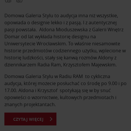
Domowa Galeria Stylu to audycja inna niż wszystkie,
opowiada o designie lekko i z pasją. I z autentycznej
pasji powstała. Aldona Mioduszewska z Galerii Wnętrz
Domar od lat wykłada historię designu na
Uniwersytecie Wrocławskim. To właśnie niesamowite
historie przedmiotów codziennego użytku, wplecione w
historię ludzkości, stały się kanwą rozmów Aldony z
dziennikarzem Radia Ram, Krzysztofem Majewskim.
Domowa Galeria Stylu w Radiu RAM to cykliczna
audycja, której możecie posłuchać co środę po 9.00 i po
17.00. Aldona i Krzysztof spotykają się w by snuć
opowieści o wzornictwie, kultowych przedmiotach i
znanych projektantach.
CZYTAJ WIĘCEJ
Z Domowej Galerii Stylu dowiesz się o kultowych
przedmiotach i ich projektantach. Usłyszysz historie