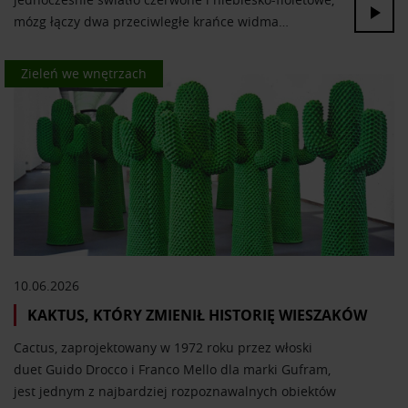
mózg łączy dwa przeciwległe krańce widma…
Kolor we wnętrzach
Zieleń we wnętrzach
10.06.2026
KAKTUS, KTÓRY ZMIENIŁ HISTORIĘ WIESZAKÓW
Cactus, zaprojektowany w 1972 roku przez włoski
duet Guido Drocco i Franco Mello dla marki Gufram,
jest jednym z najbardziej rozpoznawalnych obiektów