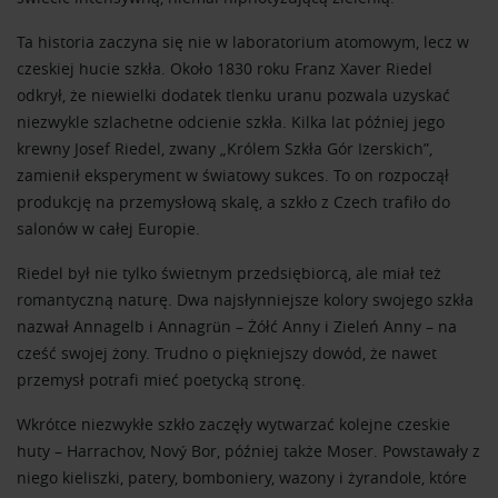
Ta historia zaczyna się nie w laboratorium atomowym, lecz w
czeskiej hucie szkła. Około 1830 roku Franz Xaver Riedel
odkrył, że niewielki dodatek tlenku uranu pozwala uzyskać
niezwykle szlachetne odcienie szkła. Kilka lat później jego
krewny Josef Riedel, zwany „Królem Szkła Gór Izerskich”,
zamienił eksperyment w światowy sukces. To on rozpoczął
produkcję na przemysłową skalę, a szkło z Czech trafiło do
salonów w całej Europie.
Riedel był nie tylko świetnym przedsiębiorcą, ale miał też
romantyczną naturę. Dwa najsłynniejsze kolory swojego szkła
nazwał Annagelb i Annagrün – Żółć Anny i Zieleń Anny – na
cześć swojej żony. Trudno o piękniejszy dowód, że nawet
przemysł potrafi mieć poetycką stronę.
Wkrótce niezwykłe szkło zaczęły wytwarzać kolejne czeskie
huty – Harrachov, Nový Bor, później także Moser. Powstawały z
niego kieliszki, patery, bomboniery, wazony i żyrandole, które