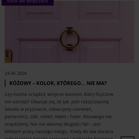
Kolor we wnętrzach
24.06.2026
RÓŻOWY – KOLOR, KTÓREGO… NIE MA?
Czy można urządzić wnętrze kolorem, który fizycznie
nie istnieje? Okazuje się, że tak. Jeśli rozszczepimy
światło w pryzmacie, zobaczymy czerwień,
pomarańcz, żółć, zieleń, błękit i fiolet. Różowego nie
znajdziemy. Nie ma własnej długości fali – jest
efektem pracy naszego mózgu. Kiedy do oka dociera
jednocześnie światło czerwone i niebiesko-fioletowe,