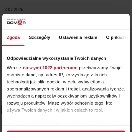
8.07.2026
HORTENSIA – FOTEL, KTÓRY NAJPIERW PODBIŁ
INTERNET
Czy ikona designu może narodzić się w komputerze?
Zgoda
Szczegóły
Ustawienia reklam
O plikach c
Hortensia udowadnia, że tak. W 2018 roku
argentyński projektant Andrés Reisinger stworzył
fotorealistyczny render fotela inspirowanego kwiatem
Odpowiedzialne wykorzystanie Twoich danych
hortensji. Mebel nie istniał, a mimo to zachwycił
Wraz z
naszymi 1022 partnerami
przetwarzamy Twoje
tysiące osób, które chciały go kupić. Problem? Był tylko
osobiste dane, np. adres IP, korzystając z takich
cyfrowym obrazem. Aby urzeczywistnić swoją wizję,
technologii jak pliki cookie, w celu wyświetlania
Reisinger zaprosił do współpracy projektantkę
spersonalizowanych reklam i treści, analizowania tychże,
tekstyliów Júlię…
wychodzenia naprzeciw oczekiwaniom użytkowników i
rozwoju produktów. Masz wybór odnośnie tego, kto
Kolor we wnętrzach
używa Twoich danych i w jakich celach to robi.
Jeśli wyrazisz na to zgodę, chcielibyśmy również: