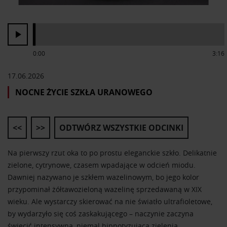
0:00
3:16
17.06.2026
NOCNE ŻYCIE SZKŁA URANOWEGO
<<
>>
ODTWÓRZ WSZYSTKIE ODCINKI
Na pierwszy rzut oka to po prostu eleganckie szkło. Delikatnie
zielone, cytrynowe, czasem wpadające w odcień miodu.
Dawniej nazywano je szkłem wazelinowym, bo jego kolor
przypominał żółtawozieloną wazelinę sprzedawaną w XIX
wieku. Ale wystarczy skierować na nie światło ultrafioletowe,
by wydarzyło się coś zaskakującego – naczynie zaczyna
świecić intensywną, niemal hipnotyzującą zielenią.