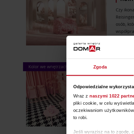
Czy ikon
Reisinger
osób, któ
współprac
Kolor we wnętrzach
Zgoda
1.07.202
RÓŻ 
Odpowiedzialne wykorzysta
W ostatni
Wraz z
naszymi 1022 partn
kolor, a
pliki cookie, w celu wyświet
ciepła i
oczekiwaniom użytkowników i
swój…
to robi.
Jeśli wyrazisz na to zgodę, 