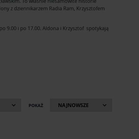
ławskim. To właśnie niesamowite historie
ldony z dziennikarzem Radia Ram, Krzysztofem
 9.00 i po 17.00. Aldona i Krzysztof spotykają
historie powstania mebli, które znasz na co
 osiągnięcia.
ki, o których z humorem opowiadają prowadzący.
kazały się w latach 2019-2021 oraz bieżące
POKAŻ