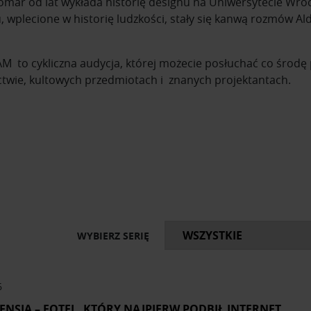
mar od lat wykłada historię designu na Uniwersytecie Wroc
 wplecione w historię ludzkości, stały się kanwą rozmów A
 to cykliczna audycja, której możecie posłuchać co środę po
ctwie, kultowych przedmiotach i znanych projektantach.
ię o kultowych przedmiotach i ich projektantach. Usłyszysz 
ejszych designerów na przestrzeni dziejów i ich najważniejsze
ktami kryją się fascynujące historie, anegdoty i ciekawost
ia Ram i obejmują najciekawsze pozycje archiwalne, które u
m obowiązkowy dla miłośników wzornictwa.
WYBIERZ SERIĘ
6
ENSIA – FOTEL, KTÓRY NAJPIERW PODBIŁ INTERNET