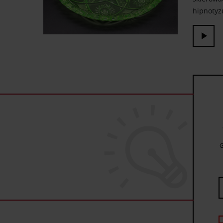
hipnotyzu
G