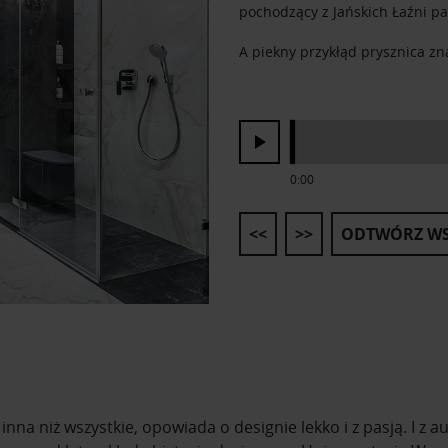
pochodzący z Jańskich Łaźni p
A piekny przykłąd prysznica zna
0:00
<<
>>
ODTWÓRZ WS
nna niż wszystkie, opowiada o designie lekko i z pasją. I z 