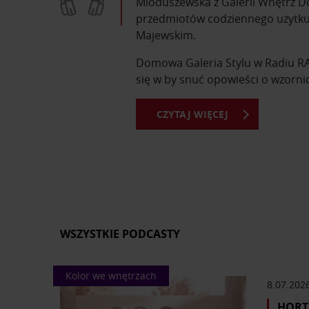
Mioduszewska z Galerii Wnętrz Do
przedmiotów codziennego użytku,
Majewskim.
Domowa Galeria Stylu w Radiu RAM
się w by snuć opowieści o wzorni
CZYTAJ WIĘCEJ
Z Domowej Galerii Stylu dowiesz s
dzień. Poznasz sylwetki najsławni
Okazuje się, że za wieloma produ
Wszystkie audycje pochodzą z Rad
nagrania.
Domowa Galeria Stylu to progra
WSZYSTKIE PODCASTY
Kolor we wnętrzach
8.07.202
HORT