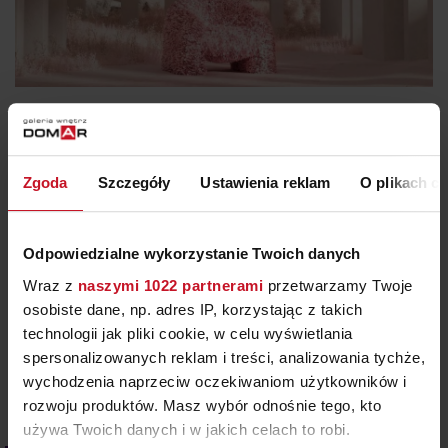
8.07.2026
HORTENSIA – FOTEL, KTÓRY NAJPIERW PODBIŁ
INTERNET
Zgoda
Szczegóły
Ustawienia reklam
O plikach c
Czy ikona designu może narodzić się w komputerze?
Hortensia udowadnia, że tak. W 2018 roku
Odpowiedzialne wykorzystanie Twoich danych
argentyński projektant Andrés Reisinger stworzył
fotorealistyczny render fotela inspirowanego kwiatem
Wraz z
naszymi 1022 partnerami
przetwarzamy Twoje
hortensji. Mebel nie istniał, a mimo to zachwycił
osobiste dane, np. adres IP, korzystając z takich
tysiące osób, które chciały go kupić. Problem? Był tylko
technologii jak pliki cookie, w celu wyświetlania
cyfrowym obrazem. Aby urzeczywistnić swoją wizję,
spersonalizowanych reklam i treści, analizowania tychże,
Reisinger zaprosił do współpracy projektantkę
wychodzenia naprzeciw oczekiwaniom użytkowników i
tekstyliów Júlię…
rozwoju produktów. Masz wybór odnośnie tego, kto
używa Twoich danych i w jakich celach to robi.