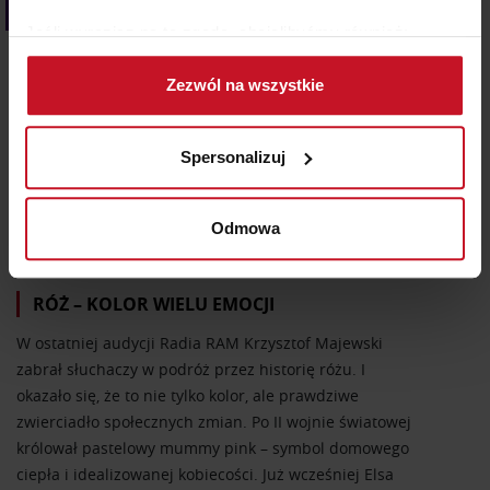
Kolor we wnętrzach
Jeśli wyrazisz na to zgodę, chcielibyśmy również:
Gromadzić dane dotyczące Twojej lokalizacji
Zezwól na wszystkie
geograficznej z dokładnością nawet do kilku metrów
Identyfikować Twoje urządzenie, aktywnie
analizując charakteryzującego je zbiory danych
Spersonalizuj
(fingerprinting, czyli wirtualny odcisk palca)
Dowiedz się więcej odnośnie tego, jak Twoje osobiste
dane są przetwarzane oraz ustaw własne preferencje w
Odmowa
sekcji szczegółów
. W Deklaracji plików cookie możesz
1.07.2026
zmienić lub wycofać swoją zgodę w dowolnej chwili.
RÓŻ – KOLOR WIELU EMOCJI
Wykorzystujemy pliki cookie do spersonalizowania treści
W ostatniej audycji Radia RAM Krzysztof Majewski
i reklam, aby oferować funkcje społecznościowe i
zabrał słuchaczy w podróż przez historię różu. I
analizować ruch w naszej witrynie. Informacje o tym, jak
okazało się, że to nie tylko kolor, ale prawdziwe
korzystasz z naszej witryny, udostępniamy partnerom
zwierciadło społecznych zmian. Po II wojnie światowej
społecznościowym, reklamowym i analitycznym.
królował pastelowy mummy pink – symbol domowego
Partnerzy mogą połączyć te informacje z innymi danymi
ciepła i idealizowanej kobiecości. Już wcześniej Elsa
otrzymanymi od Ciebie lub uzyskanymi podczas