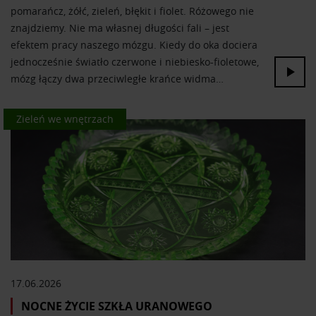
pomarańcz, żółć, zieleń, błękit i fiolet. Różowego nie
znajdziemy. Nie ma własnej długości fali – jest
efektem pracy naszego mózgu. Kiedy do oka dociera
jednocześnie światło czerwone i niebiesko-fioletowe,
mózg łączy dwa przeciwległe krańce widma…
Kolor we wnętrzach
Zieleń we wnętrzach
17.06.2026
NOCNE ŻYCIE SZKŁA URANOWEGO