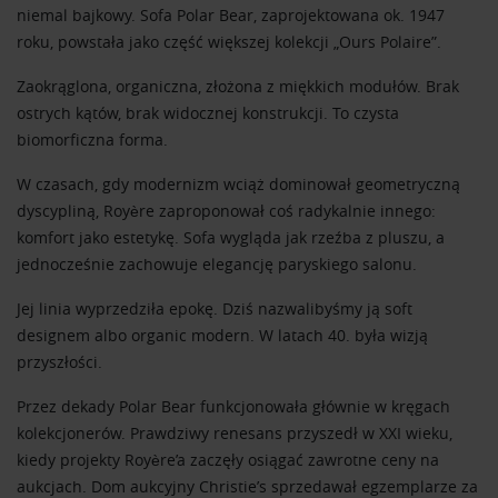
niemal bajkowy. Sofa Polar Bear, zaprojektowana ok. 1947
roku, powstała jako część większej kolekcji „Ours Polaire”.
Zaokrąglona, organiczna, złożona z miękkich modułów. Brak
ostrych kątów, brak widocznej konstrukcji. To czysta
biomorficzna forma.
W czasach, gdy modernizm wciąż dominował geometryczną
dyscypliną, Royère zaproponował coś radykalnie innego:
komfort jako estetykę. Sofa wygląda jak rzeźba z pluszu, a
jednocześnie zachowuje elegancję paryskiego salonu.
Jej linia wyprzedziła epokę. Dziś nazwalibyśmy ją soft
designem albo organic modern. W latach 40. była wizją
przyszłości.
Przez dekady Polar Bear funkcjonowała głównie w kręgach
kolekcjonerów. Prawdziwy renesans przyszedł w XXI wieku,
kiedy projekty Royère’a zaczęły osiągać zawrotne ceny na
aukcjach. Dom aukcyjny
Christie’s
sprzedawał egzemplarze za