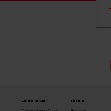
GRUPA DOMAR
OFERTA
O Galerii Wnętrz Domar
Promocje