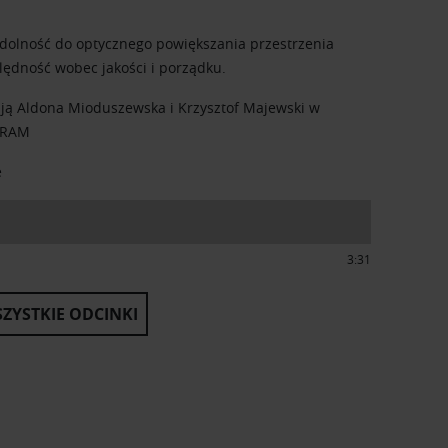
i zdolność do optycznego powiększania przestrzenia
ędność wobec jakości i porządku.
ją Aldona Mioduszewska i Krzysztof Majewski w
o RAM
e
3:31
ZYSTKIE ODCINKI