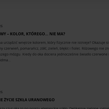
Partnerzy mogą połączyć te informacje z innymi danymi otrzym
nia z ich usług.
26
WY – KOLOR, KTÓREGO… NIE MA?
 urządzić wnętrze kolorem, który fizycznie nie istnieje? Okazuje si
 czerwień, pomarańcz, żółć, zieleń, błękit i fiolet. Różowego nie z
szego mózgu. Kiedy do oka dociera jednocześnie światło czerwone i
widma…
26
E ŻYCIE SZKŁA URANOWEGO
szy rzut oka to po prostu eleganckie szkło. Delikatnie zielone, cy