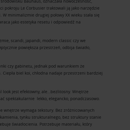
w środowisku
Bauhaus
, oznaczała nowoczesność,
kci pokroju
Le Corbusier
traktowali ją jako narzędzie
i. W minimalizmie drugiej połowy XX wieku stała się
 wraca jako estetyka resetu i odpowiedź na
zmie, scandi, japandi, modern classic czy we
Optycznie powiększa przestrzeń, odbija światło,
zienki czy gabinetu, jednak pod warunkiem że
Ciepła biel koi, chłodna nadaje przestrzeni bardziej
l look jest efektowny, ale…bezlitosny. Wnętrze
ać spektakularnie lekko, elegancko, ponadczasowo.
ałe wnętrze wymaga tekstury. Bez zróżnicowanych
, kamienia, tynku strukturalnego, bez struktury stanie
rzebuje światłocienia. Potrzebuje materiału, który