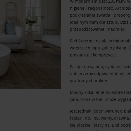
W modernizmie lat 20., m.in. 
higienę i racjonalność. Archite
podkreślania światła i proporcj
idealnym tłem dla sztuki. Dziś
przebodźcowanie i nadmiar.
Biel świetnie działa w minimali
wnętrzach typu gallery living. 
porządkuje kompozycję.
Pasuje do salonu, sypialni, ła
dobierzemy odpowiedni odcień. 
graficzny charakter.
Modny kilka lat temu white tota
zanurzone w bieli może wygląd
Jest jednak jeden warunek: bi
faktur , np. lnu, wełny, drewna
się płaskie i sterylne. Biel pot