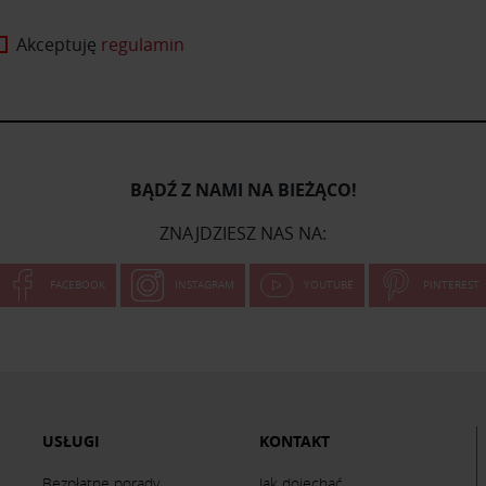
Akceptuję
regulamin
BĄDŹ Z NAMI NA BIEŻĄCO!
ZNAJDZIESZ NAS NA:
FACEBOOK
INSTAGRAM
YOUTUBE
PINTEREST
USŁUGI
KONTAKT
Bezpłatne porady
Jak dojechać