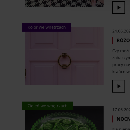
reklamowym i analitycznym. 
uzyskanymi podczas korzysta
Kolor we wnętrzach
24.06.20
RÓŻO
Czy można
zobaczymy
pracy na
krańce 
Kolor we wnętrzach
Zieleń we wnętrzach
17.06.20
NOCN
Na pierw