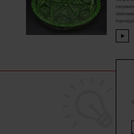
nazywano
skierować
hipnotyzu
G