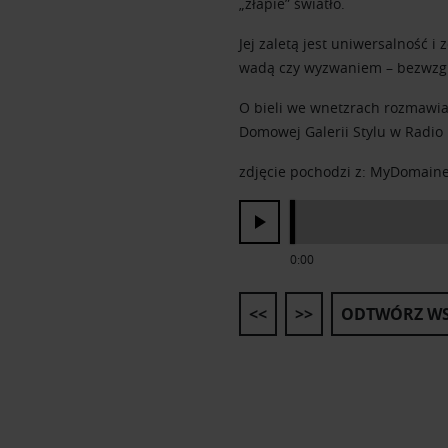
„złapie” światło.
Jej zaletą jest uniwersalność 
wadą czy wyzwaniem – bezwzgl
O bieli we wnetzrach rozmawia
Domowej Galerii Stylu w Radi
zdjęcie pochodzi z: MyDomain
0:00
<<
>>
ODTWÓRZ WS