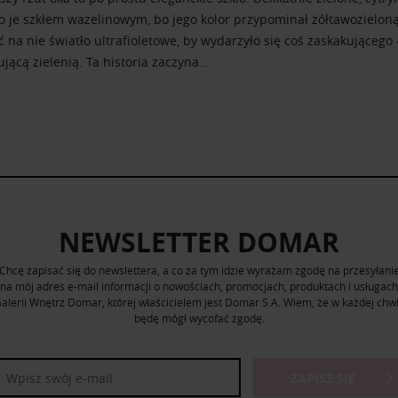
 je szkłem wazelinowym, bo jego kolor przypominał żółtawozieloną
 na nie światło ultrafioletowe, by wydarzyło się coś zaskakującego
jącą zielenią. Ta historia zaczyna…
NEWSLETTER DOMAR
Chcę zapisać się do newslettera, a co za tym idzie wyrażam zgodę na przesyłani
na mój adres e-mail informacji o nowościach, promocjach, produktach i usługach
alerii Wnętrz Domar, której właścicielem jest Domar S.A. Wiem, że w każdej chwi
będę mógł wycofać zgodę.
ZAPISZ SIĘ