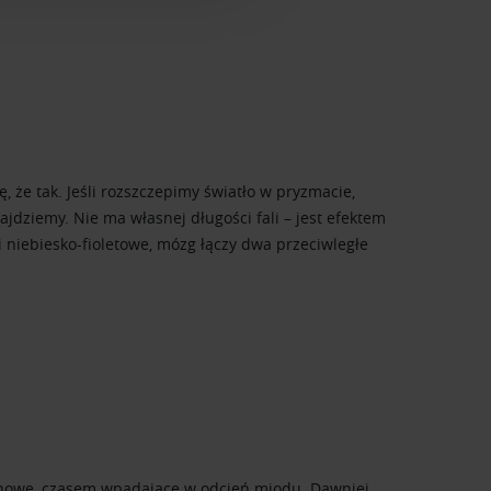
anymi od Ciebie lub
ę, że tak. Jeśli rozszczepimy światło w pryzmacie,
najdziemy. Nie ma własnej długości fali – jest efektem
 niebiesko-fioletowe, mózg łączy dwa przeciwległe
trynowe, czasem wpadające w odcień miodu. Dawniej