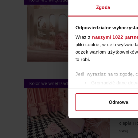
8.07.202
Zgoda
HORT
Czy ikon
Odpowiedzialne wykorzysta
Reisinger
Wraz z
naszymi 1022 partn
osób, któ
pliki cookie, w celu wyświet
współprac
oczekiwaniom użytkowników i
to robi.
Jeśli wyrazisz na to zgodę, 
Gromadzić dane dotyc
Kolor we wnętrzach
1.07.202
Identyfikować Twoje u
RÓŻ 
wirtualny odcisk palca)
Odmowa
Dowiedz się więcej odnośnie
W ostatni
szczegółów
. W Deklaracji 
kolor, a
ciepła i
Wykorzystujemy pliki cookie 
swój…
ruch w naszej witrynie. Inf