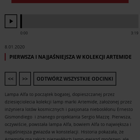
0:00
3:19
8.01.2020
PIERWSZA I NAJJAŚNIEJSZA W KOLEKCJI ARTEMIDE
<<
>>
ODTWÓRZ WSZYSTKIE ODCINKI
Lampa Alfa to początek bogatej, dopieszczanej przez
dziesięciolecia kolekcji lamp marki Artemide, założonej przez
inżyniera lotów kosmicznych i pasjonata nieboskłonu Ernesto
Gismondiego i znanego projektanta Sergio Mazzę. Pierwsza,
oczywiście, powstała lampa Alfa, bowiem Alfa to największa i
najjaśniejsza gwiazda w konstelacji. Historia pokazała, że
Artemide ma takich niezwykłych lamp-gwiazd mnóstwo, ale