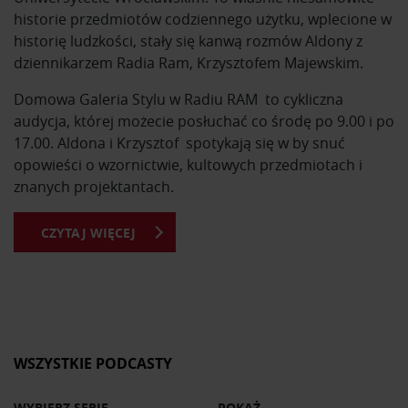
historie przedmiotów codziennego użytku, wplecione w
historię ludzkości, stały się kanwą rozmów Aldony z
dziennikarzem Radia Ram, Krzysztofem Majewskim.
Domowa Galeria Stylu w Radiu RAM to cykliczna
audycja, której możecie posłuchać co środę po 9.00 i po
17.00. Aldona i Krzysztof spotykają się w by snuć
opowieści o wzornictwie, kultowych przedmiotach i
znanych projektantach.
CZYTAJ WIĘCEJ
Z Domowej Galerii Stylu dowiesz się o kultowych
przedmiotach i ich projektantach. Usłyszysz historie
powstania mebli, które znasz na co dzień. Poznasz
sylwetki najsławniejszych designerów na przestrzeni
dziejów i ich najważniejsze osiągnięcia.
Okazuje się, że za wieloma produktami kryją się
WSZYSTKIE PODCASTY
fascynujące historie, anegdoty i ciekawostki, o których
z humorem opowiadają prowadzący. Wszystkie audycje
WYBIERZ SERIĘ
POKAŻ