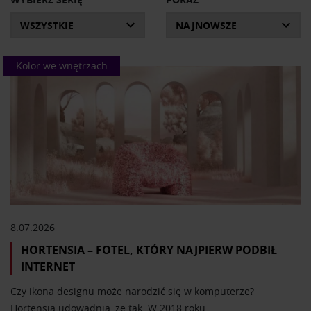
pochodzą z Radia Ram i obejmują najciekawsze pozycje
archiwalne, które ukazały się w latach 2019-2021 oraz
bieżące nagrania.
Kolor we wnętrzach
Domowa Galeria Stylu to program obowiązkowy dla
miłośników wzornictwa.
8.07.2026
HORTENSIA – FOTEL, KTÓRY NAJPIERW PODBIŁ
INTERNET
Czy ikona designu może narodzić się w komputerze?
Hortensia udowadnia, że tak. W 2018 roku