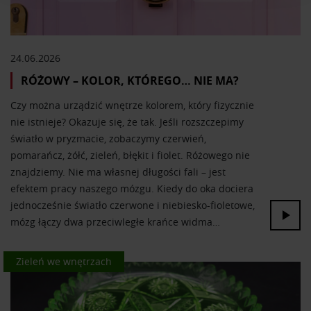
analizować ruch w naszej witrynie. Informacje o tym, jak
korzystasz z naszej witryny, udostępniamy partnerom
społecznościowym, reklamowym i analitycznym.
Partnerzy mogą połączyć te informacje z innymi danymi
24.06.2026
otrzymanymi od Ciebie lub uzyskanymi podczas
RÓŻOWY – KOLOR, KTÓREGO… NIE MA?
korzystania z ich usług.
Czy można urządzić wnętrze kolorem, który fizycznie
nie istnieje? Okazuje się, że tak. Jeśli rozszczepimy
światło w pryzmacie, zobaczymy czerwień,
pomarańcz, żółć, zieleń, błękit i fiolet. Różowego nie
znajdziemy. Nie ma własnej długości fali – jest
efektem pracy naszego mózgu. Kiedy do oka dociera
jednocześnie światło czerwone i niebiesko-fioletowe,
mózg łączy dwa przeciwległe krańce widma…
Kolor we wnętrzach
Zieleń we wnętrzach