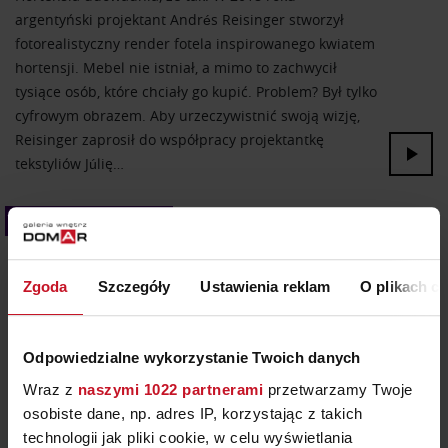
argentyński projektant Andrés Reisinger stworzył
fotorealistyczny render fotela inspirowanego kwiatem
hortensji. Mebel nie istniał, a mimo to zachwycił
tysiące osób, które chciały go kupić. Problem? Był tylko
cyfrowym obrazem. Aby urzeczywistnić swoją wizję,
Reisinger zaprosił do współpracy projektantkę
tekstyliów Júlię…
Kolor we wnętrzach
Zgoda
Szczegóły
Ustawienia reklam
O plikach c
Odpowiedzialne wykorzystanie Twoich danych
Wraz z
naszymi 1022 partnerami
przetwarzamy Twoje
osobiste dane, np. adres IP, korzystając z takich
technologii jak pliki cookie, w celu wyświetlania