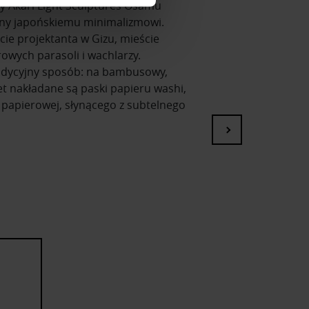
y Akari Light Sculptures Osamu
ony japońskiemu minimalizmowi.
ołecznościowe i analizować
cie projektanta w Gizu, mieście
artnerom społecznościowym,
owych parasoli i wachlarzy.
anymi od Ciebie lub
adycyjny sposób: na bambusowy,
t nakładane są paski papieru washi,
apierowej, słynącego z subtelnego