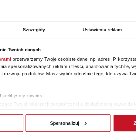
kci pokroju Le
projektu jest Jean Royère,
lania światła i
i 50. XX wieku odważył si
ieku stała się
i zaproponować świat bar
yka resetu i
bajkowy. Sofa Polar Bear,
Szczegóły
Ustawienia reklam
powstała…
nie Twoich danych
erami
przetwarzamy Twoje osobiste dane, np. adres IP, korzystaj
lania spersonalizowanych reklam i treści, analizowania tychże,
 rozwoju produktów. Masz wybór odnośnie tego, kto używa Twoi
chcielibyśmy również:
zące Twojej lokalizacji geograficznej z dokładnością nawet do 
rządzenie, aktywnie analizując charakteryzującego je zbiory dany
11/08/2022
Spersonalizuj
Z
 tego, jak Twoje osobiste dane są przetwarzane oraz ustaw wła
AKARI LIGHT SCULPT
plików cookie możesz zmienić lub wycofać swoją zgodę w dowolne