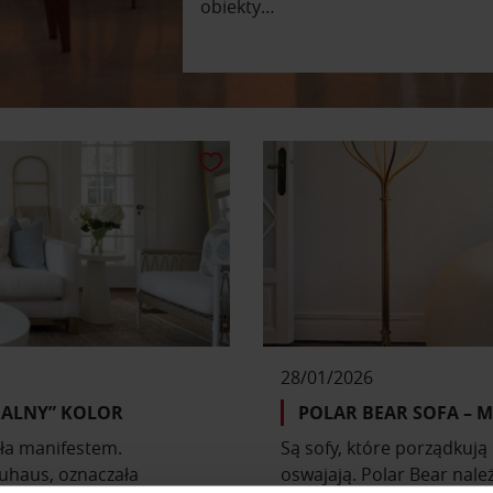
obiekty…
28/01/2026
RALNY” KOLOR
POLAR BEAR SOFA – M
wała manifestem.
Są sofy, które porządkują p
auhaus, oznaczała
oswajają. Polar Bear należ