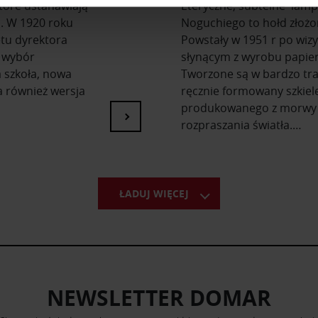
które ustanawiają
Eteryczne, subtelne lamp
ii. W 1920 roku
Noguchiego to hołd złoż
do spersonalizowania treści i reklam, aby oferować funkcje sp
etu dyrektora
Powstały w 1951 r po wizy
ormacje o tym, jak korzystasz z naszej witryny, udostępniamy p
 wybór
słynącym z wyrobu papier
Partnerzy mogą połączyć te informacje z innymi danymi otrzym
 szkoła, nowa
Tworzone są w bardzo tr
nia z ich usług.
a również wersja
ręcznie formowany szkiele
produkowanego z morwy p
rozpraszania światła.…
ŁADUJ WIĘCEJ
NEWSLETTER DOMAR