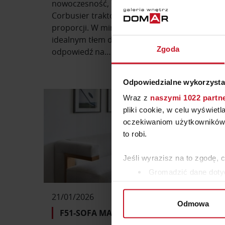
nowoczesność, higienę i racjonalność. Archite
Corbusier traktowali ją jako narzędzie podkreś
proporcji. W minimalizmie drugiej połowy XX w
idealnym tłem dla sztuki. Dziś wraca jako estet
Zgoda
odpowiedź na…
Odpowiedzialne wykorzysta
Wraz z
naszymi 1022 partn
pliki cookie, w celu wyświet
oczekiwaniom użytkowników i
to robi.
Jeśli wyrazisz na to zgodę, 
Gromadzić dane dotyc
Identyfikować Twoje u
21/01/2026
wirtualny odcisk palca)
Odmowa
Dowiedz się więcej odnośnie
F51-SOFA MANIFEST MODERNIZMU
szczegółów
. W Deklaracji 