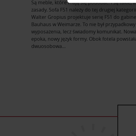
Są meble, które mają się podobać. I są takie, 
zasady. Sofa F51 należy do tej drugiej kategor
Wykorzystujemy pliki cookie 
Walter Gropius projektuje serię F51 do gabin
ruch w naszej witrynie. Inf
Bauhaus w Weimarze. To nie był przypadkowy
reklamowym i analitycznym. 
wyposażenia, lecz świadomy komunikat. Nowa
uzyskanymi podczas korzysta
epoka, nowy język formy. Obok fotela powstał
dwuosobowa…