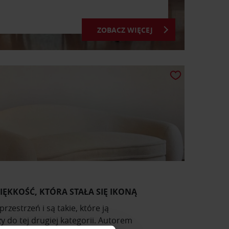
ZOBACZ WIĘCEJ
IĘKKOŚĆ, KTÓRA STAŁA SIĘ IKONĄ
rzestrzeń i są takie, które ją
y do tej drugiej kategorii. Autorem