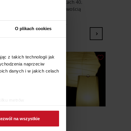
 francuski designer, który w latach 40.
ę zerwać z modernistyczną surowością
dziej zmysłowy, miękki, niemal
 zaprojektowana ok. 1947 roku,
O plikach cookies
ąc z takich technologii jak
 wychodzenia naprzeciw
ch danych i w jakich celach
kilku metrów
ch (fingerprinting, czyli
ezwól na wszystkie
sne preferencje w
sekcji
URES ISAMU NOGUCHIEGO
j chwili.