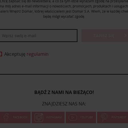
Chcę zapisać się do newslettera, a co za tym idzie wyrażam zgodę na przesyłani
na mój adres e-mail informacji o nowościach, promocjach, produktach i usługach
alerii Wnętrz Domar, której właścicielem jest Domar S.A. Wiem, że w każdej chwi
będę mógł wycofać zgodę.
ZAPISZ SIĘ
Akceptuję
regulamin
BĄDŹ Z NAMI NA BIEŻĄCO!
ZNAJDZIESZ NAS NA:
FACEBOOK
INSTAGRAM
YOUTUBE
PINTEREST