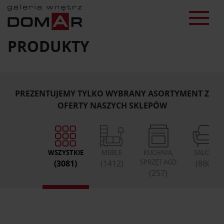
PRODUKTY
PREZENTUJEMY TYLKO WYBRANY ASORTYMENT Z
OFERTY NASZYCH SKLEPÓW
WSZYSTKIE
MEBLE
KUCHNIA,
SALON
SPRZĘT AGD
(3081)
(1412)
(880)
(257)