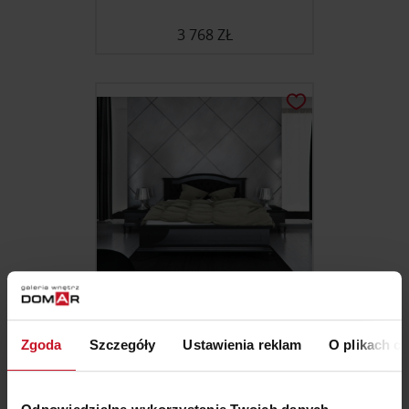
3 768 ZŁ
ŁÓŻKO CLASSIC
Zgoda
Szczegóły
Ustawienia reklam
O plikach c
6 200 ZŁ