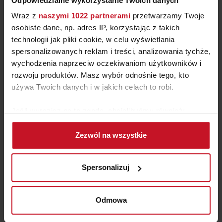
Odpowiedzialne wykorzystanie Twoich danych
Wraz z
naszymi 1022 partnerami
przetwarzamy Twoje
osobiste dane, np. adres IP, korzystając z takich
technologii jak pliki cookie, w celu wyświetlania
spersonalizowanych reklam i treści, analizowania tychże,
wychodzenia naprzeciw oczekiwaniom użytkowników i
rozwoju produktów. Masz wybór odnośnie tego, kto
używa Twoich danych i w jakich celach to robi.
Jeśli wyrazisz na to zgodę, chcielibyśmy również:
Gromadzić dane dotyczące Twojej lokalizacji
Zezwól na wszystkie
geograficznej z dokładnością nawet do kilku metrów
KUCHNIA MALAGA
Identyfikować Twoje urządzenie, aktywnie
analizując charakteryzującego je zbiory danych
ZAPYTAJ O CENĘ W SALONIE
Spersonalizuj
(fingerprinting, czyli wirtualny odcisk palca)
Dowiedz się więcej odnośnie tego, jak Twoje osobiste
dane są przetwarzane oraz ustaw własne preferencje w
Odmowa
sekcji szczegółów
. W Deklaracji plików cookie możesz
zmienić lub wycofać swoją zgodę w dowolnej chwili.