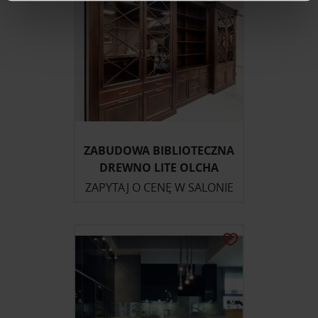
Wykorzystujemy pliki cookie do spersonalizowania treści
i reklam, aby oferować funkcje społecznościowe i
analizować ruch w naszej witrynie. Informacje o tym, jak
korzystasz z naszej witryny, udostępniamy partnerom
społecznościowym, reklamowym i analitycznym.
Partnerzy mogą połączyć te informacje z innymi danymi
otrzymanymi od Ciebie lub uzyskanymi podczas
ZABUDOWA BIBLIOTECZNA
korzystania z ich usług.
DREWNO LITE OLCHA
ZAPYTAJ O CENĘ W SALONIE