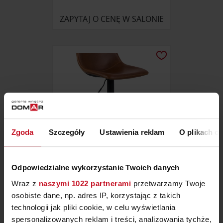
ZAPYTAJ O CENĘ W SALONIE
Zgoda
Szczegóły
Ustawienia reklam
O plikach c
Odpowiedzialne wykorzystanie Twoich danych
HOKER KAMEL
Wraz z
naszymi 1022 partnerami
przetwarzamy Twoje
osobiste dane, np. adres IP, korzystając z takich
ZAPYTAJ O CENĘ W SALONIE
technologii jak pliki cookie, w celu wyświetlania
spersonalizowanych reklam i treści, analizowania tychże,