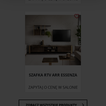
i reklam, aby oferować funkcje społecznościowe i
analizować ruch w naszej witrynie. Informacje o tym, jak
korzystasz z naszej witryny, udostępniamy partnerom
społecznościowym, reklamowym i analitycznym.
Partnerzy mogą połączyć te informacje z innymi danymi
otrzymanymi od Ciebie lub uzyskanymi podczas
korzystania z ich usług.
SZAFKA RTV ARR ESSENZA
ZAPYTAJ O CENĘ W SALONIE
ZOBACZ WSZYSTKIE PRODUKTY