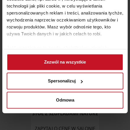
FOTEL BUJANY TORSBY XZ
technologii jak pliki cookie, w celu wyświetlania
spersonalizowanych reklam i treści, analizowania tychże,
ZAPYTAJ O CENĘ W SALONIE
wychodzenia naprzeciw oczekiwaniom użytkowników i
rozwoju produktów. Masz wybór odnośnie tego, kto
używa Twoich danych i w jakich celach to robi.
Jeśli wyrazisz na to zgodę, chcielibyśmy również:
Gromadzić dane dotyczące Twojej lokalizacji
Zezwól na wszystkie
geograficznej z dokładnością nawet do kilku metrów
Identyfikować Twoje urządzenie, aktywnie
analizując charakteryzującego je zbiory danych
Spersonalizuj
(fingerprinting, czyli wirtualny odcisk palca)
Dowiedz się więcej odnośnie tego, jak Twoje osobiste
dane są przetwarzane oraz ustaw własne preferencje w
Odmowa
sekcji szczegółów
. W Deklaracji plików cookie możesz
zmienić lub wycofać swoją zgodę w dowolnej chwili.
STÓŁ Z SZUFLADAMI NATURE
Wykorzystujemy pliki cookie do spersonalizowania treści
ZAPYTAJ O CENĘ W SALONIE