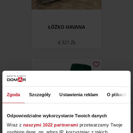
ŁÓŻKO HAVANA
4 321 ZŁ
Zgoda
Szczegóły
Ustawienia reklam
O plikach c
Odpowiedzialne wykorzystanie Twoich danych
Wraz z
naszymi 1022 partnerami
przetwarzamy Twoje
osobiste dane, np. adres IP, korzystając z takich