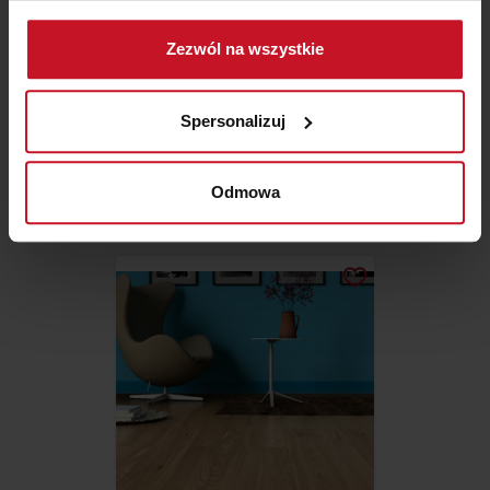
Gromadzić dane dotyczące Twojej lokalizacji
Zezwól na wszystkie
geograficznej z dokładnością nawet do kilku metrów
Identyfikować Twoje urządzenie, aktywnie
analizując charakteryzującego je zbiory danych
Spersonalizuj
(fingerprinting, czyli wirtualny odcisk palca)
PANELE PODŁOGOWE DĄB
Dowiedz się więcej odnośnie tego, jak Twoje osobiste
ESPRESSO
dane są przetwarzane oraz ustaw własne preferencje w
Odmowa
ZAPYTAJ O CENĘ W SALONIE
sekcji szczegółów
. W Deklaracji plików cookie możesz
zmienić lub wycofać swoją zgodę w dowolnej chwili.
Wykorzystujemy pliki cookie do spersonalizowania treści
i reklam, aby oferować funkcje społecznościowe i
analizować ruch w naszej witrynie. Informacje o tym, jak
korzystasz z naszej witryny, udostępniamy partnerom
społecznościowym, reklamowym i analitycznym.
Partnerzy mogą połączyć te informacje z innymi danymi
otrzymanymi od Ciebie lub uzyskanymi podczas
korzystania z ich usług.