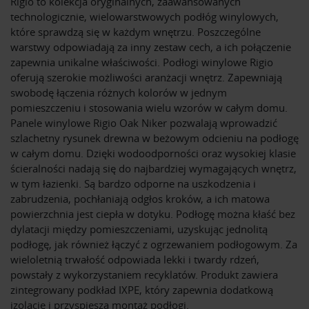
Rigio to kolekcja oryginalnych, zaawansowanych
technologicznie, wielowarstwowych podłóg winylowych,
które sprawdzą się w każdym wnętrzu. Poszczególne
warstwy odpowiadają za inny zestaw cech, a ich połączenie
zapewnia unikalne właściwości. Podłogi winylowe Rigio
oferują szerokie możliwości aranżacji wnętrz. Zapewniają
swobodę łączenia różnych kolorów w jednym
pomieszczeniu i stosowania wielu wzorów w całym domu.
Panele winylowe Rigio Oak Niker pozwalają wprowadzić
szlachetny rysunek drewna w beżowym odcieniu na podłogę
w całym domu. Dzięki wodoodporności oraz wysokiej klasie
ścieralności nadają się do najbardziej wymagających wnętrz,
w tym łazienki. Są bardzo odporne na uszkodzenia i
zabrudzenia, pochłaniają odgłos kroków, a ich matowa
powierzchnia jest ciepła w dotyku. Podłogę można kłaść bez
dylatacji między pomieszczeniami, uzyskując jednolitą
podłogę, jak również łączyć z ogrzewaniem podłogowym. Za
wieloletnią trwałość odpowiada lekki i twardy rdzeń,
powstały z wykorzystaniem recyklatów. Produkt zawiera
zintegrowany podkład IXPE, który zapewnia dodatkową
izolację i przyspiesza montaż podłogi.