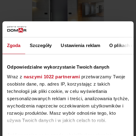
Zgoda
Szczegóły
Ustawienia reklam
O plikach c
PODŁOGA DREWNIANA
Odpowiedzialne wykorzystanie Twoich danych
OLEJOWANA QUERCUS
ZAPYTAJ O CENĘ W SALONIE
Wraz z
naszymi 1022 partnerami
przetwarzamy Twoje
osobiste dane, np. adres IP, korzystając z takich
technologii jak pliki cookie, w celu wyświetlania
spersonalizowanych reklam i treści, analizowania tychże,
wychodzenia naprzeciw oczekiwaniom użytkowników i
rozwoju produktów. Masz wybór odnośnie tego, kto
używa Twoich danych i w jakich celach to robi.
Jeśli wyrazisz na to zgodę, chcielibyśmy również: