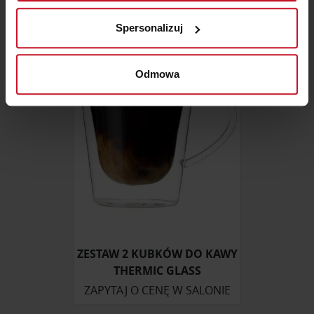
Identyfikować Twoje urządzenie, aktywnie
MIX&MATCH
analizując charakteryzującego je zbiory danych
ZAPYTAJ O CENĘ W SALONIE
Spersonalizuj
(fingerprinting, czyli wirtualny odcisk palca)
Dowiedz się więcej odnośnie tego, jak Twoje osobiste
dane są przetwarzane oraz ustaw własne preferencje w
Odmowa
sekcji szczegółów
. W Deklaracji plików cookie możesz
zmienić lub wycofać swoją zgodę w dowolnej chwili.
Wykorzystujemy pliki cookie do spersonalizowania treści
i reklam, aby oferować funkcje społecznościowe i
analizować ruch w naszej witrynie. Informacje o tym, jak
korzystasz z naszej witryny, udostępniamy partnerom
społecznościowym, reklamowym i analitycznym.
Partnerzy mogą połączyć te informacje z innymi danymi
otrzymanymi od Ciebie lub uzyskanymi podczas
ZESTAW 2 KUBKÓW DO KAWY
korzystania z ich usług.
THERMIC GLASS
ZAPYTAJ O CENĘ W SALONIE