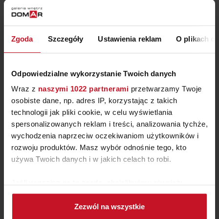
DONICZKA NA ZIOŁA
Zgoda
Szczegóły
Ustawienia reklam
O plikach c
COLE&MASON
ZAPYTAJ O CENĘ W SALONIE
Odpowiedzialne wykorzystanie Twoich danych
Wraz z
naszymi 1022 partnerami
przetwarzamy Twoje
osobiste dane, np. adres IP, korzystając z takich
technologii jak pliki cookie, w celu wyświetlania
spersonalizowanych reklam i treści, analizowania tychże,
wychodzenia naprzeciw oczekiwaniom użytkowników i
rozwoju produktów. Masz wybór odnośnie tego, kto
używa Twoich danych i w jakich celach to robi.
Jeśli wyrazisz na to zgodę, chcielibyśmy również:
Gromadzić dane dotyczące Twojej lokalizacji
Zezwól na wszystkie
geograficznej z dokładnością nawet do kilku metrów
MISA NA SAŁATKĘ