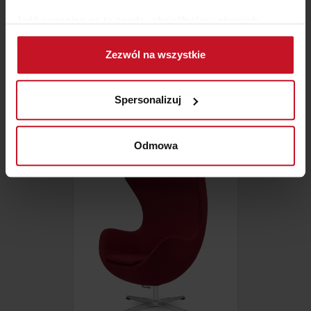
Jeśli wyrazisz na to zgodę, chcielibyśmy również:
Gromadzić dane dotyczące Twojej lokalizacji
Zezwól na wszystkie
geograficznej z dokładnością nawet do kilku metrów
Identyfikować Twoje urządzenie, aktywnie
ZABUDOWA NATURAL POST
analizując charakteryzującego je zbiory danych
Spersonalizuj
(fingerprinting, czyli wirtualny odcisk palca)
ZAPYTAJ O CENĘ W SALONIE
Dowiedz się więcej odnośnie tego, jak Twoje osobiste
dane są przetwarzane oraz ustaw własne preferencje w
Odmowa
sekcji szczegółów
. W Deklaracji plików cookie możesz
zmienić lub wycofać swoją zgodę w dowolnej chwili.
Wykorzystujemy pliki cookie do spersonalizowania treści
i reklam, aby oferować funkcje społecznościowe i
analizować ruch w naszej witrynie. Informacje o tym, jak
korzystasz z naszej witryny, udostępniamy partnerom
społecznościowym, reklamowym i analitycznym.
Partnerzy mogą połączyć te informacje z innymi danymi
otrzymanymi od Ciebie lub uzyskanymi podczas