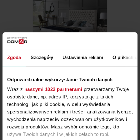
Zgoda
Szczegóły
Ustawienia reklam
O plikach c
ŁÓŻKO VENUS
ZAPYTAJ O CENĘ W SALONIE
Odpowiedzialne wykorzystanie Twoich danych
Wraz z
naszymi 1022 partnerami
przetwarzamy Twoje
osobiste dane, np. adres IP, korzystając z takich
technologii jak pliki cookie, w celu wyświetlania
spersonalizowanych reklam i treści, analizowania tychże,
wychodzenia naprzeciw oczekiwaniom użytkowników i
rozwoju produktów. Masz wybór odnośnie tego, kto
używa Twoich danych i w jakich celach to robi.