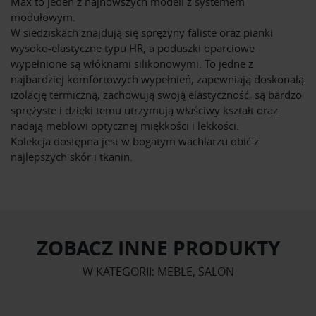
Max to jeden z najnowszych modeli z systemem
modułowym.
W siedziskach znajdują się sprężyny faliste oraz pianki
wysoko-elastyczne typu HR, a poduszki oparciowe
wypełnione są włóknami silikonowymi. To jedne z
najbardziej komfortowych wypełnień, zapewniają doskonałą
izolację termiczną, zachowują swoją elastyczność, są bardzo
sprężyste i dzięki temu utrzymują właściwy kształt oraz
nadają meblowi optycznej miękkości i lekkości.
Kolekcja dostępna jest w bogatym wachlarzu obić z
najlepszych skór i tkanin.
ZOBACZ INNE PRODUKTY
W KATEGORII: MEBLE, SALON