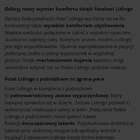
Odkryj nowy wymiar komfortu dzięki fotelowi Lidingo
Oprócz funkcjonalności fotel Lidingo wyróżnia się na tle
konkurencji także
wysokim komfortem użytkowania
.
Miękkie siedzisko połączone w całość z wysokim oparciem
skutecznie odpręży ciało. Kolejnym atutem modelu Lidingo
jest jego wyprofilowanie.
Oparcie zaprojektowane w pozycji
półleżącej zadba o udany wypoczynek w wygodnej
pozycji.
Dzięki
mechanizmowi bujania
będziesz mógł
swobodnie kołysać się na fotelu Lidingo podczas relaksu.
Fotel Lidingo z podnóżkiem to zgrana para
Fotel Lidingo w komplecie z podnóżkiem
to
pełnowartościowy zestaw wypoczynkowy
, który
najlepiej sprawdza się w duecie. Zestaw Lidingo pozwoli Ci
wykorzystać relaksujące zalety w pełni. Połączenie fotela
Lidingo z podnóżkiem może spełnić nawet
funkcję
dwuczęściowej leżanki
. Popołudniowa drzemka w
salonie przy ulubionej muzyce lub spokojny wieczór z
książką? Z zestawem Lidingo każda forma biernego