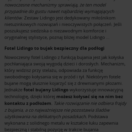
nowoczesne mechanizmy sprawiają, że ten model
przypadnie do gustu nawet najbardziej wymagających
klientów
. Zestaw Lidingo jest dedykowany miłośnikom
nietuzinkowych rozwiązań i nieoczywistych połączeń. Jeśli
poszukujesz siedziska o niezawodnym komforcie i
oryginalnej stylistyce, poznaj bliżej model Lidingo …
Fotel Lidingo to bujak bezpieczny dla podłogi
Nowoczesny fotel Lidingo z funkcją bujania jest jak kołyska
pochłaniająca swoją wygodą dzieci i dorosłych. Mechanizm,
który widzisz przy stelażu, odpowiada za funkcję
swobodnego kołysania się w przód i tył. Niektórym fotele
bujane mogą słusznie kojarzyć się z drewnianymi płozami.
Jednakże
fotel bujany Lidingo
wykorzystuje innowacyjną
technologię, dzięki której
możesz kołysać się na nim bez
kontaktu z podłożem
. Takie rozwiązanie nie odbiera frajdy
z bujania, a co najważniejsze nie pozostawia śladów
użytkowania na delikatnych posadzkach.
Podstawa
wykonana z solidnego metalu w kształcie łuku zapewnia
bezpieczną i stabilną pozycję w trakcie bujania.