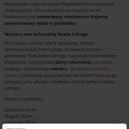
wypoczynku staje się lepsza! Wyjątkowo innowacyjnym
rozwiązaniem, które wyróżnia ten komplet na tle
konkurencji jest
nowoczesny mechanizm bujania
zamontowany także w podnóżku
!
Wybierz sam kolorystkę fotela Lidingo
Korzystając z naszej oferty specjalnej, możesz
spersonalizować fotel Lidingo do swoich potrzeb i
preferencji. Niezależnie od tego, czy jesteś zwolennikiem
eleganckiej i wytrzymałej
skóry naturalnej
, czy może
ciepłego i aksamitnego
velvetu
.
W naszym
wzorniku
tkanin
z pewnością znajdziesz coś dla siebie!
Przejrzyj go i
zdecyduj sam, jakiego charakteru chcesz nadać fotelowi
Lidingo.
Wymiary podnóżka:
szerokość:45cm
długość:40cm
wysokość:40cm