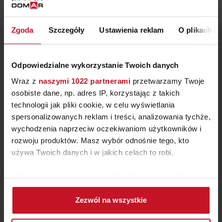
Zgoda
Szczegóły
Ustawienia reklam
O plikach c
ZOBACZ INNE PRODUKTY
Odpowiedzialne wykorzystanie Twoich danych
W KATEGORII: MEBLE, SALON
Wraz z
naszymi 1022 partnerami
przetwarzamy Twoje
osobiste dane, np. adres IP, korzystając z takich
technologii jak pliki cookie, w celu wyświetlania
spersonalizowanych reklam i treści, analizowania tychże,
wychodzenia naprzeciw oczekiwaniom użytkowników i
rozwoju produktów. Masz wybór odnośnie tego, kto
używa Twoich danych i w jakich celach to robi.
Jeśli wyrazisz na to zgodę, chcielibyśmy również:
Gromadzić dane dotyczące Twojej lokalizacji
Zezwól na wszystkie
geograficznej z dokładnością nawet do kilku metrów
Identyfikować Twoje urządzenie, aktywnie