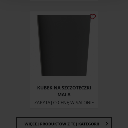
i reklam, aby oferować funkcje społecznościowe i
analizować ruch w naszej witrynie. Informacje o tym, jak
korzystasz z naszej witryny, udostępniamy partnerom
społecznościowym, reklamowym i analitycznym.
Partnerzy mogą połączyć te informacje z innymi danymi
otrzymanymi od Ciebie lub uzyskanymi podczas
korzystania z ich usług.
KUBEK NA SZCZOTECZKI
MALA
ZAPYTAJ O CENĘ W SALONIE
WIĘCEJ PRODUKTÓW Z TEJ KATEGORII