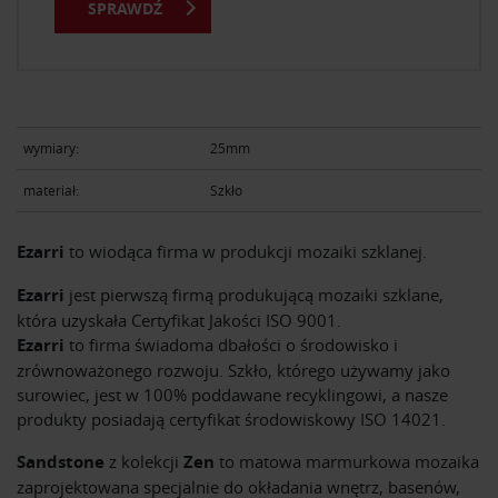
SPRAWDŹ
wymiary:
25mm
materiał:
Szkło
Ezarri
to wiodąca firma w produkcji mozaiki szklanej.
Ezarri
jest pierwszą firmą produkującą mozaiki szklane,
która uzyskała Certyfikat Jakości ISO 9001.
Ezarri
to firma świadoma dbałości o środowisko i
zrównoważonego rozwoju. Szkło, którego używamy jako
surowiec, jest w 100% poddawane recyklingowi, a nasze
produkty posiadają certyfikat środowiskowy ISO 14021.
Sandstone
z kolekcji
Zen
to matowa marmurkowa mozaika
zaprojektowana specjalnie do okładania wnętrz, basenów,