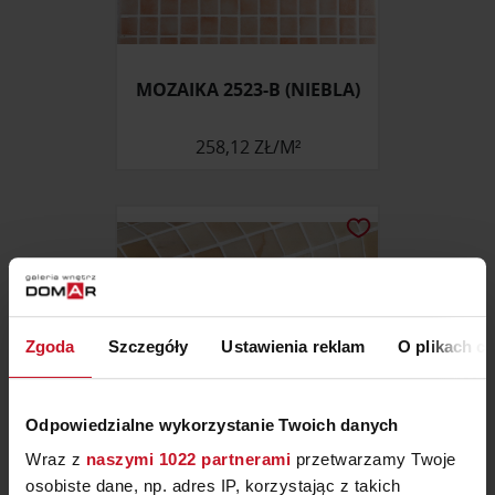
MOZAIKA 2523-B (NIEBLA)
258,12 ZŁ/M²
Zgoda
Szczegóły
Ustawienia reklam
O plikach c
Odpowiedzialne wykorzystanie Twoich danych
Wraz z
naszymi 1022 partnerami
przetwarzamy Twoje
osobiste dane, np. adres IP, korzystając z takich