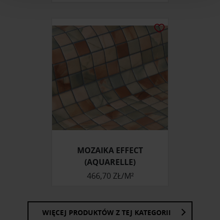
i reklam, aby oferować funkcje społecznościowe i
analizować ruch w naszej witrynie. Informacje o tym, jak
korzystasz z naszej witryny, udostępniamy partnerom
społecznościowym, reklamowym i analitycznym.
Partnerzy mogą połączyć te informacje z innymi danymi
otrzymanymi od Ciebie lub uzyskanymi podczas
korzystania z ich usług.
MOZAIKA EFFECT
(AQUARELLE)
466,70 ZŁ/M²
WIĘCEJ PRODUKTÓW Z TEJ KATEGORII