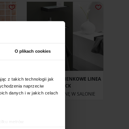
O plikach cookies
BLA)
AKCESORIA ŁAZIENKOWE LINEA
ąc z takich technologii jak
ZACK
 wychodzenia naprzeciw
ch danych i w jakich celach
ZAPYTAJ O CENĘ W SALONIE
kilku metrów
ch (fingerprinting, czyli