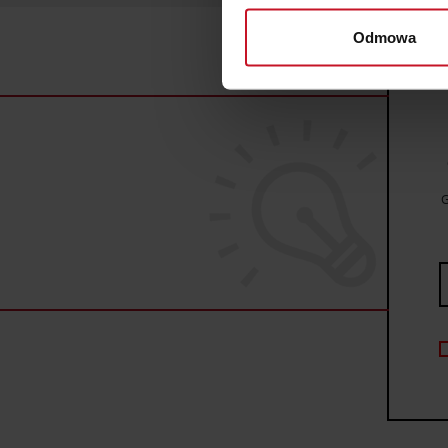
wirtualny odcisk palca)
Odmowa
Dowiedz się więcej odnośnie
szczegółów
. W Deklaracji 
Wykorzystujemy pliki cookie 
ruch w naszej witrynie. Inf
reklamowym i analitycznym. 
uzyskanymi podczas korzysta
G