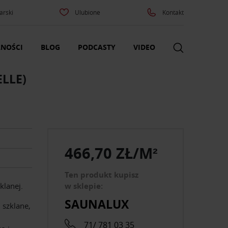
arski
Ulubione
Kontakt
NOŚCI
BLOG
PODCASTY
VIDEO
LLE)
466,70 ZŁ/M²
Ten produkt kupisz
klanej.
w sklepie:
SAUNALUX
 szklane,
71/ 781 03 35