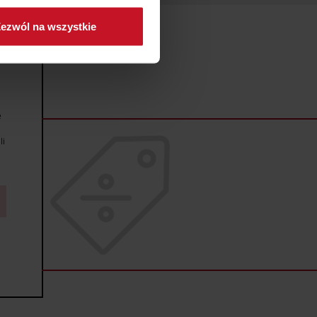
ezwól na wszystkie
sne preferencje w
sekcji
j chwili.
ołecznościowe i analizować
artnerom społecznościowym,
e
anymi od Ciebie lub
li