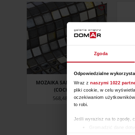
Zgoda
Odpowiedzialne wykorzysta
MOZAIKA SAN FRANCISCO
STOJA
Wraz z
naszymi 1022 partn
(COCKTAIL)
pliki cookie, w celu wyświet
oczekiwaniom użytkowników i
568,48 ZŁ/M²
ZAP
to robi.
Jeśli wyrazisz na to zgodę, 
Gromadzić dane dotyc
Identyfikować Twoje u