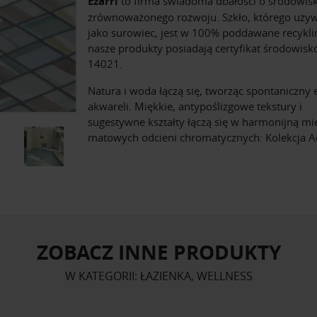
Ezarri
to firma świadoma dbałości o środowisk
zrównoważonego rozwoju. Szkło, którego uż
jako surowiec, jest w 100% poddawane recykli
nasze produkty posiadają certyfikat środowis
14021.
Natura i woda łączą się, tworząc spontaniczny 
akwareli. Miękkie, antypoślizgowe tekstury i
sugestywne kształty łączą się w harmonijną m
matowych odcieni chromatycznych: Kolekcja Aq
ZOBACZ INNE PRODUKTY
W KATEGORII: ŁAZIENKA, WELLNESS