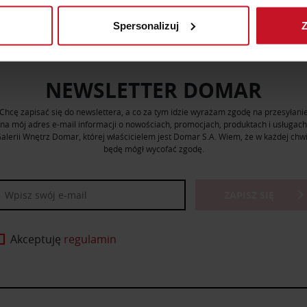
Spersonalizuj
Z
 tego, jak Twoje osobiste dane są przetwarzane oraz ustaw wła
plików cookie możesz zmienić lub wycofać swoją zgodę w dowolne
NEWSLETTER DOMAR
do spersonalizowania treści i reklam, aby oferować funkcje sp
ormacje o tym, jak korzystasz z naszej witryny, udostępniamy p
Chcę zapisać się do newslettera, a co za tym idzie wyrażam zgodę na przesyłani
Partnerzy mogą połączyć te informacje z innymi danymi otrzym
na mój adres e-mail informacji o nowościach, promocjach, produktach i usługach
nia z ich usług.
alerii Wnętrz Domar, której właścicielem jest Domar S.A. Wiem, że w każdej chwi
będę mógł wycofać zgodę.
ZAPISZ SIĘ
Akceptuję
regulamin