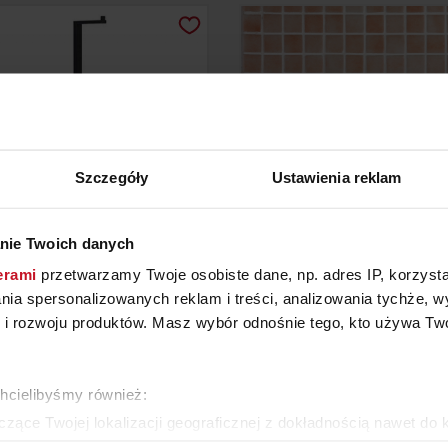
Szczegóły
Ustawienia reklam
nie Twoich danych
K NA PAPIER TOALETOWY I
MOZAIKA 2523-B (NIE
erami
przetwarzamy Twoje osobiste dane, np. adres IP, korzystaj
SZCZOTKĘ MENOTO
lania spersonalizowanych reklam i treści, analizowania tychże,
 rozwoju produktów. Masz wybór odnośnie tego, kto używa Twoi
YTAJ O CENĘ W SALONIE
258,12 ZŁ/M²
chcielibyśmy również:
WIĘCEJ PRODUKTÓW Z TEJ KATEGORII
zące Twojej lokalizacji geograficznej z dokładnością nawet do 
rządzenie, aktywnie analizując charakteryzującego je zbiory dany