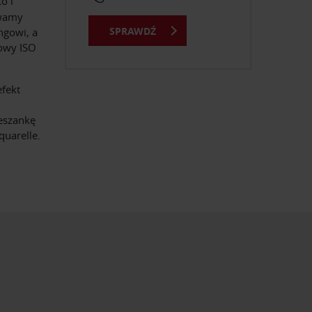
o i
ywamy
SPRAWDŹ
ngowi, a
kowy ISO
efekt
ieszankę
uarelle.