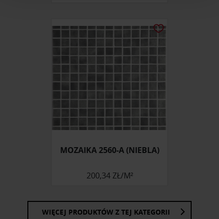
i reklam, aby oferować funkcje społecznościowe i
analizować ruch w naszej witrynie. Informacje o tym, jak
korzystasz z naszej witryny, udostępniamy partnerom
społecznościowym, reklamowym i analitycznym.
Partnerzy mogą połączyć te informacje z innymi danymi
otrzymanymi od Ciebie lub uzyskanymi podczas
korzystania z ich usług.
MOZAIKA 2560-A (NIEBLA)
200,34 ZŁ/M²
WIĘCEJ PRODUKTÓW Z TEJ KATEGORII