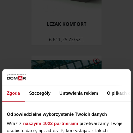
LEŻAK KOMFORT
6 611,25 ZŁ/SZT.
Zgoda
Szczegóły
Ustawienia reklam
O plikach c
Odpowiedzialne wykorzystanie Twoich danych
Wraz z
naszymi 1022 partnerami
przetwarzamy Twoje
osobiste dane, np. adres IP, korzystając z takich