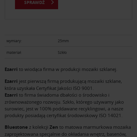
SPRAWDŹ
wymiary:
25mm
materiał:
Szkło
Ezarri
to wiodąca firma w produkcji mozaiki szklanej.
Ezarri
jest pierwszą firmą produkującą mozaiki szklane,
która uzyskała Certyfikat Jakości ISO 9001.
Ezarri
to firma świadoma dbałości o środowisko i
zrównoważonego rozwoju. Szkło, którego używamy jako
surowiec, jest w 100% poddawane recyklingowi, a nasze
produkty posiadają certyfikat środowiskowy ISO 14021.
Bluestone
z kolekcji
Zen
to matowa marmurkowa mozaika
zaprojektowana specjalnie do okładania wnętrz, basenów,