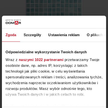
MOZAIKA 2529-B (NIEBLA)
Zgoda
Szczegóły
Ustawienia reklam
O plikach c
258,12 ZŁ/M²
Odpowiedzialne wykorzystanie Twoich danych
Wraz z
naszymi 1022 partnerami
przetwarzamy Twoje
osobiste dane, np. adres IP, korzystając z takich
technologii jak pliki cookie, w celu wyświetlania
spersonalizowanych reklam i treści, analizowania tychże,
wychodzenia naprzeciw oczekiwaniom użytkowników i
rozwoju produktów. Masz wybór odnośnie tego, kto
używa Twoich danych i w jakich celach to robi.
Jeśli wyrazisz na to zgodę, chcielibyśmy również: