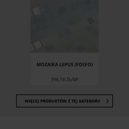
korzystasz z naszej witryny, udostępniamy partnerom
społecznościowym, reklamowym i analitycznym.
Partnerzy mogą połączyć te informacje z innymi danymi
otrzymanymi od Ciebie lub uzyskanymi podczas
korzystania z ich usług.
MOZAIKA LEPUS (FOSFO)
396,18 ZŁ/M²
WIĘCEJ PRODUKTÓW Z TEJ KATEGORII