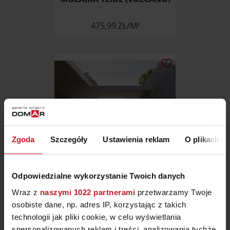
475,99 ZŁ/M²
Zgoda
Szczegóły
Ustawienia reklam
O plikach c
Odpowiedzialne wykorzystanie Twoich danych
MOZAIKA EZARRI GOLD 25
Wraz z
naszymi 1022 partnerami
przetwarzamy Twoje
osobiste dane, np. adres IP, korzystając z takich
ZAPYTAJ O CENĘ W SALONIE
technologii jak pliki cookie, w celu wyświetlania
spersonalizowanych reklam i treści, analizowania tychże,