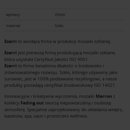
wymiary:
25mm
materiał:
Szkło
Ezarri
to wiodąca firma w produkcji mozaiki szklanej.
Ezarri
jest pierwszą firmą produkującą mozaiki szklane,
która uzyskała Certyfikat Jakości ISO 9001.
Ezarri
to firma świadoma dbałości o środowisko i
zrównoważonego rozwoju. Szkło, którego używamy jako
surowiec, jest w 100% poddawane recyklingowi, a nasze
produkty posiadają certyfikat środowiskowy ISO 14021.
Innowacyjne i kreatywne wyciszenia, mozaiki
Marron
z
kolekcji
Fading out
tworzą niepowtarzalną i osobistą
atmosferę. Specjalnie zaprojektowany do okładania wnętrz,
basenów, spa, saun i przestrzeni wellness.