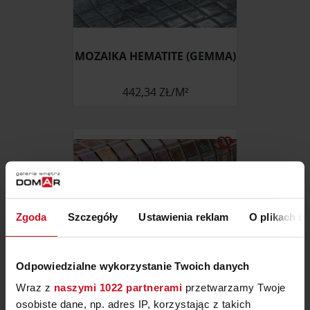
MOZAIKA HEMATITE (GEMMA)
442,34 ZŁ/M²
Zgoda
Szczegóły
Ustawienia reklam
O plikach c
Odpowiedzialne wykorzystanie Twoich danych
Wraz z
naszymi 1022 partnerami
przetwarzamy Twoje
osobiste dane, np. adres IP, korzystając z takich