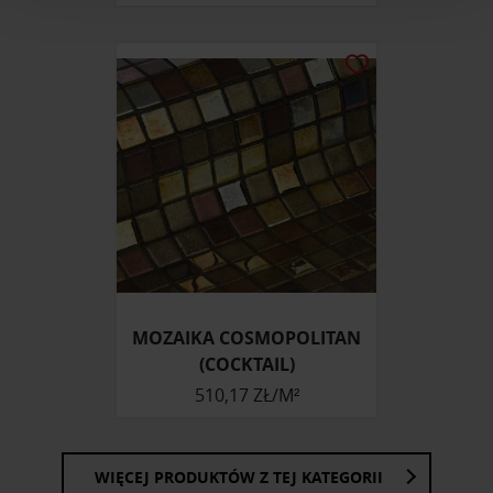
i reklam, aby oferować funkcje społecznościowe i
analizować ruch w naszej witrynie. Informacje o tym, jak
korzystasz z naszej witryny, udostępniamy partnerom
społecznościowym, reklamowym i analitycznym.
Partnerzy mogą połączyć te informacje z innymi danymi
otrzymanymi od Ciebie lub uzyskanymi podczas
korzystania z ich usług.
MOZAIKA COSMOPOLITAN
(COCKTAIL)
510,17 ZŁ/M²
WIĘCEJ PRODUKTÓW Z TEJ KATEGORII