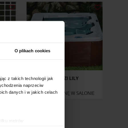
O plikach cookies
A)
JACUZZI LILY
ąc z takich technologii jak
 wychodzenia naprzeciw
ch danych i w jakich celach
ZAPYTAJ O CENĘ W SALONIE
kilku metrów
ch (fingerprinting, czyli