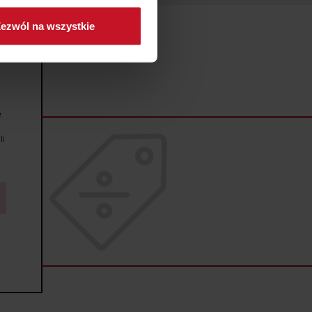
ezwól na wszystkie
sne preferencje w
sekcji
j chwili.
ołecznościowe i analizować
artnerom społecznościowym,
e
anymi od Ciebie lub
li