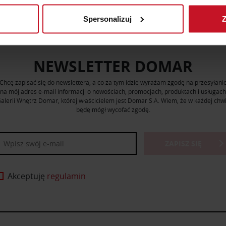
Spersonalizuj
Z
 tego, jak Twoje osobiste dane są przetwarzane oraz ustaw wła
plików cookie możesz zmienić lub wycofać swoją zgodę w dowolne
NEWSLETTER DOMAR
do spersonalizowania treści i reklam, aby oferować funkcje sp
ormacje o tym, jak korzystasz z naszej witryny, udostępniamy p
Chcę zapisać się do newslettera, a co za tym idzie wyrażam zgodę na przesyłani
Partnerzy mogą połączyć te informacje z innymi danymi otrzym
na mój adres e-mail informacji o nowościach, promocjach, produktach i usługach
nia z ich usług.
alerii Wnętrz Domar, której właścicielem jest Domar S.A. Wiem, że w każdej chwi
będę mógł wycofać zgodę.
ZAPISZ SIĘ
Akceptuję
regulamin