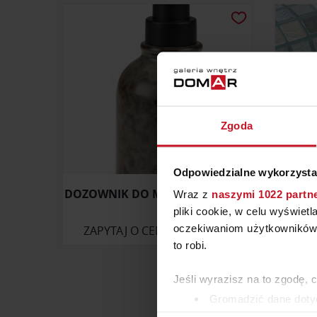
Zgoda
Odpowiedzialne wykorzysta
DOZOWNIK DO MYDŁA GESUNDA
MOZAIK
Wraz z
naszymi 1022 partn
pliki cookie, w celu wyświet
oczekiwaniom użytkowników i
ZAPYTAJ O CENĘ W SALONIE
to robi.
Jeśli wyrazisz na to zgodę, 
Gromadzić dane dotyc
Identyfikować Twoje u