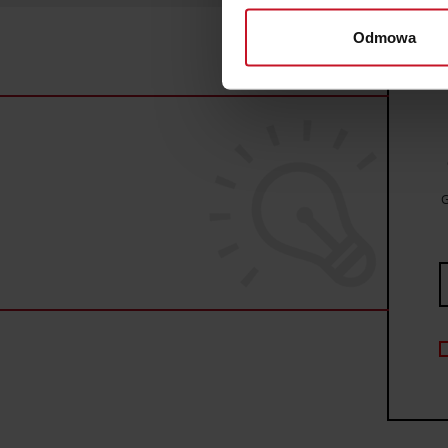
wirtualny odcisk palca)
Odmowa
Dowiedz się więcej odnośnie
szczegółów
. W Deklaracji 
Wykorzystujemy pliki cookie 
ruch w naszej witrynie. Inf
reklamowym i analitycznym. 
uzyskanymi podczas korzysta
G