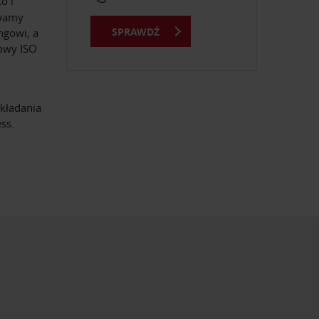
o i
ywamy
SPRAWDŹ
ngowi, a
kowy ISO
kładania
ss.