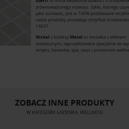
Ezarri
to firma świadoma dbałości o środowisk
zrównoważonego rozwoju. Szkło, którego uż
jako surowiec, jest w 100% poddawane recykli
nasze produkty posiadają certyfikat środowis
14021.
Nickel
z kolekcji
Metal
to mozaika z efektem
metalicznym, zaprojektowana specjalnie do wy
wnętrz, basenów, spa, saun i przestrzeni wellne
ZOBACZ INNE PRODUKTY
W KATEGORII: ŁAZIENKA, WELLNESS