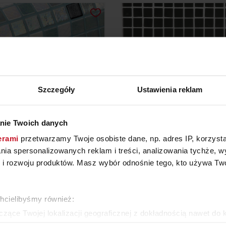
Szczegóły
Ustawienia reklam
nie Twoich danych
A CAIPIRINHA (COCKTAIL)
MOZAIKA 2559-B (LIS
erami
przetwarzamy Twoje osobiste dane, np. adres IP, korzystaj
lania spersonalizowanych reklam i treści, analizowania tychże,
 rozwoju produktów. Masz wybór odnośnie tego, kto używa Twoi
510,17 ZŁ/M²
237,56 ZŁ/M²
chcielibyśmy również:
WIĘCEJ PRODUKTÓW Z TEJ KATEGORII
zące Twojej lokalizacji geograficznej z dokładnością nawet do 
rządzenie, aktywnie analizując charakteryzującego je zbiory dany