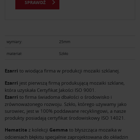
SPRAWDŹ
wymiary:
25mm
materiał:
Szkło
Ezarri
to wiodąca firma w produkcji mozaiki szklanej.
Ezarri
jest pierwszą firmą produkującą mozaiki szklane,
która uzyskała Certyfikat Jakości ISO 9001.
Ezarri
to firma świadoma dbałości o środowisko i
zrównoważonego rozwoju. Szkło, którego używamy jako
surowiec, jest w 100% poddawane recyklingowi, a nasze
produkty posiadają certyfikat środowiskowy ISO 14021.
Hematite
z kolekcji
Gemma
to błyszcząca mozaika w
odcieniach błękitu specjalnie zaprojektowana do okładzin