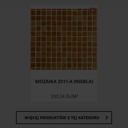
analizować ruch w naszej witrynie. Informacje o tym, jak
korzystasz z naszej witryny, udostępniamy partnerom
społecznościowym, reklamowym i analitycznym.
Partnerzy mogą połączyć te informacje z innymi danymi
otrzymanymi od Ciebie lub uzyskanymi podczas
korzystania z ich usług.
MOZAIKA 2511-A (NIEBLA)
200,34 ZŁ/M²
WIĘCEJ PRODUKTÓW Z TEJ KATEGORII