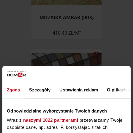
MOZAIKA AMBAR (IRIS)
410,49 ZŁ/M²
Zgoda
Szczegóły
Ustawienia reklam
O plikach c
Odpowiedzialne wykorzystanie Twoich danych
Wraz z
naszymi 1022 partnerami
przetwarzamy Twoje
osobiste dane, np. adres IP, korzystając z takich
MOZAIKA BLOODY MARY