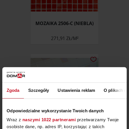
MOZAIKA 2506-C (NIEBLA)
271,91 ZŁ/M²
Zgoda
Szczegóły
Ustawienia reklam
O plikach c
Odpowiedzialne wykorzystanie Twoich danych
Wraz z
naszymi 1022 partnerami
przetwarzamy Twoje
osobiste dane, np. adres IP, korzystając z takich