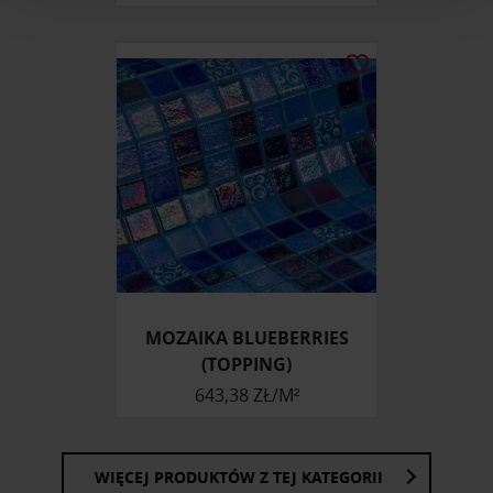
i reklam, aby oferować funkcje społecznościowe i
analizować ruch w naszej witrynie. Informacje o tym, jak
korzystasz z naszej witryny, udostępniamy partnerom
społecznościowym, reklamowym i analitycznym.
Partnerzy mogą połączyć te informacje z innymi danymi
otrzymanymi od Ciebie lub uzyskanymi podczas
korzystania z ich usług.
MOZAIKA BLUEBERRIES
(TOPPING)
643,38 ZŁ/M²
WIĘCEJ PRODUKTÓW Z TEJ KATEGORII