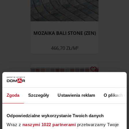
MOZAIKA BALI STONE (ZEN)
466,70 ZŁ/M²
Zgoda
Szczegóły
Ustawienia reklam
O plikach c
Odpowiedzialne wykorzystanie Twoich danych
Wraz z
naszymi 1022 partnerami
przetwarzamy Twoje