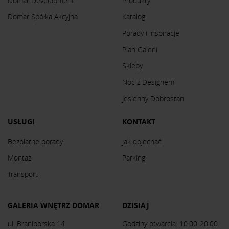
Domar Development
Produkty
Domar Spółka Akcyjna
Katalog
Porady i inspiracje
Plan Galerii
Sklepy
Noc z Designem
Jesienny Dobrostan
USŁUGI
KONTAKT
Bezpłatne porady
Jak dojechać
Montaż
Parking
Transport
GALERIA WNĘTRZ DOMAR
DZISIAJ
ul. Braniborska 14
Godziny otwarcia: 10:00-20:00