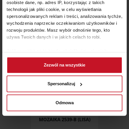
osobiste dane, np. adres IP, korzystając z takich
technologii jak pliki cookie, w celu wyświetlania
MOZAIKA 25009-D (MIX)
spersonalizowanych reklam i treści, analizowania tychże,
wychodzenia naprzeciw oczekiwaniom użytkowników i
320,69 ZŁ/M²
rozwoju produktów. Masz wybór odnośnie tego, kto
używa Twoich danych i w jakich celach to robi.
Jeśli wyrazisz na to zgodę, chcielibyśmy również:
Gromadzić dane dotyczące Twojej lokalizacji
Zezwól na wszystkie
geograficznej z dokładnością nawet do kilku metrów
Identyfikować Twoje urządzenie, aktywnie
analizując charakteryzującego je zbiory danych
Spersonalizuj
(fingerprinting, czyli wirtualny odcisk palca)
Dowiedz się więcej odnośnie tego, jak Twoje osobiste
dane są przetwarzane oraz ustaw własne preferencje w
Odmowa
sekcji szczegółów
. W Deklaracji plików cookie możesz
zmienić lub wycofać swoją zgodę w dowolnej chwili.
MOZAIKA 2539-B (LISA)