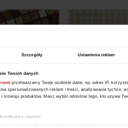
Szczegóły
Ustawienia reklam
nie Twoich danych
erami
przetwarzamy Twoje osobiste dane, np. adres IP, korzystaj
ZAIKA COSMOPOLITAN
MOZAIKA 2597-B (NIE
lania spersonalizowanych reklam i treści, analizowania tychże,
(COCKTAIL)
 rozwoju produktów. Masz wybór odnośnie tego, kto używa Twoi
510,17 ZŁ/M²
258,12 ZŁ/M²
chcielibyśmy również:
WIĘCEJ PRODUKTÓW Z TEJ KATEGORII
zące Twojej lokalizacji geograficznej z dokładnością nawet do 