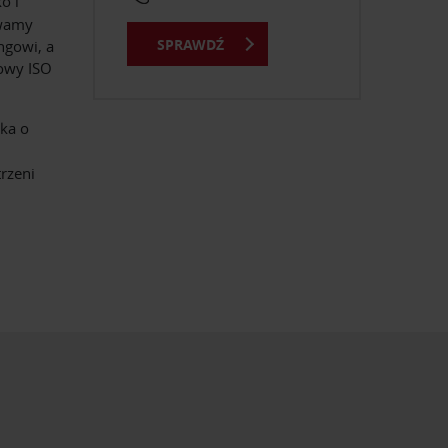
o i
ywamy
SPRAWDŹ
ngowi, a
kowy ISO
ka o
rzeni