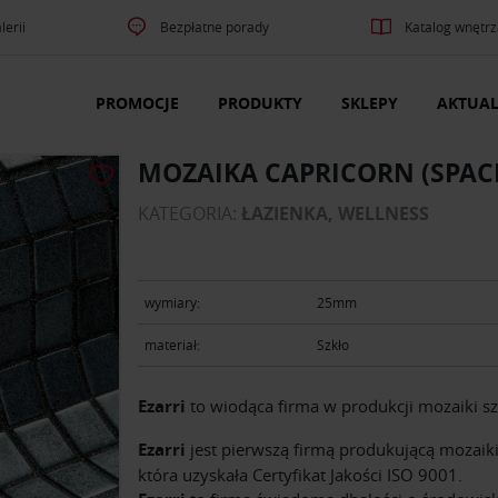
lerii
Bezpłatne porady
Katalog wnętrz
PROMOCJE
PRODUKTY
SKLEPY
AKTUAL
MOZAIKA CAPRICORN (SPAC
KATEGORIA:
ŁAZIENKA, WELLNESS
wymiary:
25mm
materiał:
Szkło
Ezarri
to wiodąca firma w produkcji mozaiki sz
Ezarri
jest pierwszą firmą produkującą mozaiki
która uzyskała Certyfikat Jakości ISO 9001.