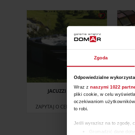
Zgoda
Odpowiedzialne wykorzysta
Wraz z
naszymi 1022 partn
JACUZZI ORCHID
MO
pliki cookie, w celu wyświet
oczekiwaniom użytkowników i
ZAPYTAJ O CENĘ W SALONIE
to robi.
Jeśli wyrazisz na to zgodę, 
Gromadzić dane dotyc