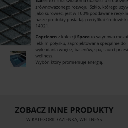
Ezarri
to firma świadoma dbałości o środowisk
zrównoważonego rozwoju. Szkło, którego uż
jako surowiec, jest w 100% poddawane recykli
nasze produkty posiadają certyfikat środowis
14021.
Capricorn
z kolekcji
Space
to satynowa mozai
lekkim połysku,
zaprojektowana specjalnie do
wykładania wnętrz, basenów, spa, saun i przest
wellness.
Wybór, który promieniuje energią.
ZOBACZ INNE PRODUKTY
W KATEGORII: ŁAZIENKA, WELLNESS