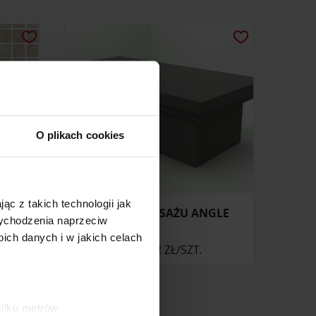
O plikach cookies
ąc z takich technologii jak
BLA)
STÓŁ DO MASAŻU ANGLE
 wychodzenia naprzeciw
ch danych i w jakich celach
6 683,82 ZŁ/SZT.
kilku metrów