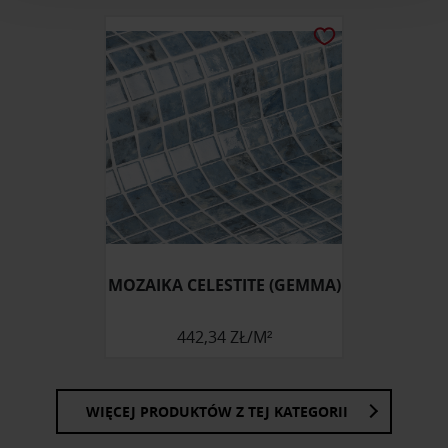
analizować ruch w naszej witrynie. Informacje o tym, jak
korzystasz z naszej witryny, udostępniamy partnerom
społecznościowym, reklamowym i analitycznym.
Partnerzy mogą połączyć te informacje z innymi danymi
otrzymanymi od Ciebie lub uzyskanymi podczas
korzystania z ich usług.
MOZAIKA CELESTITE (GEMMA)
442,34 ZŁ/M²
WIĘCEJ PRODUKTÓW Z TEJ KATEGORII