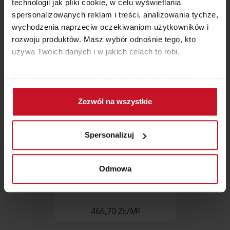
technologii jak pliki cookie, w celu wyświetlania
spersonalizowanych reklam i treści, analizowania tychże,
271,91 ZŁ/M²
wychodzenia naprzeciw oczekiwaniom użytkowników i
rozwoju produktów. Masz wybór odnośnie tego, kto
używa Twoich danych i w jakich celach to robi.
Jeśli wyrazisz na to zgodę, chcielibyśmy również:
Gromadzić dane dotyczące Twojej lokalizacji
Zezwól na wszystkie
geograficznej z dokładnością nawet do kilku metrów
Identyfikować Twoje urządzenie, aktywnie
analizując charakteryzującego je zbiory danych
Spersonalizuj
(fingerprinting, czyli wirtualny odcisk palca)
Dowiedz się więcej odnośnie tego, jak Twoje osobiste
dane są przetwarzane oraz ustaw własne preferencje w
Odmowa
sekcji szczegółów
. W Deklaracji plików cookie możesz
MOZAIKA PALISANDRO (ZEN)
zmienić lub wycofać swoją zgodę w dowolnej chwili.
466,70 ZŁ/M²
Wykorzystujemy pliki cookie do spersonalizowania treści
i reklam, aby oferować funkcje społecznościowe i