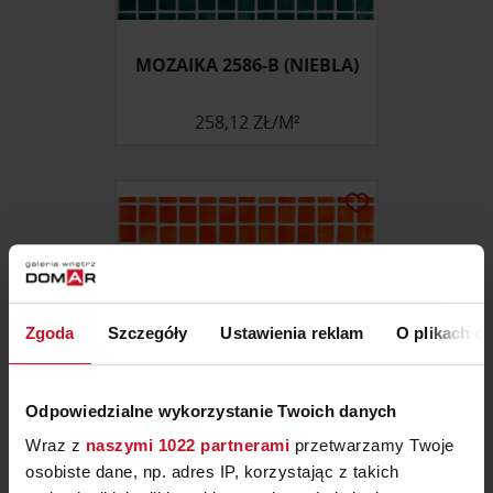
MOZAIKA 2586-B (NIEBLA)
258,12 ZŁ/M²
Zgoda
Szczegóły
Ustawienia reklam
O plikach c
Odpowiedzialne wykorzystanie Twoich danych
Wraz z
naszymi 1022 partnerami
przetwarzamy Twoje
osobiste dane, np. adres IP, korzystając z takich
MOZAIKA 2509-C (NIEBLA)