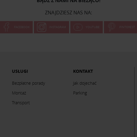
BĄDŹ Z NAMI NA BIEŻĄCO!
ZNAJDZIESZ NAS NA:
FACEBOOK
INSTAGRAM
YOUTUBE
PINTEREST
USŁUGI
KONTAKT
Bezpłatne porady
Jak dojechać
Montaż
Parking
Transport