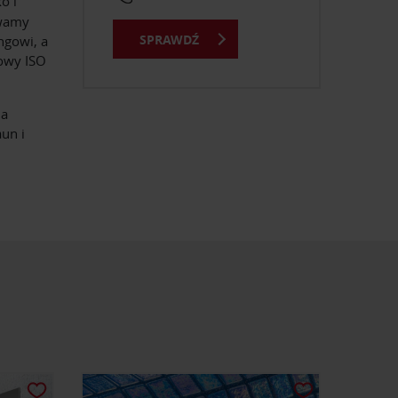
o i
ywamy
SPRAWDŹ
ngowi, a
kowy ISO
na
un i