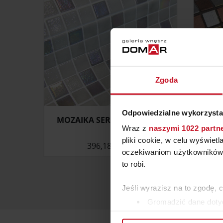
Zgoda
Odpowiedzialne wykorzysta
MOZAIKA SERPENS (FOSFO)
MO
Wraz z
naszymi 1022 partn
pliki cookie, w celu wyświet
396,18 ZŁ/M²
oczekiwaniom użytkowników i
to robi.
Jeśli wyrazisz na to zgodę, 
Gromadzić dane dotyc
Identyfikować Twoje u