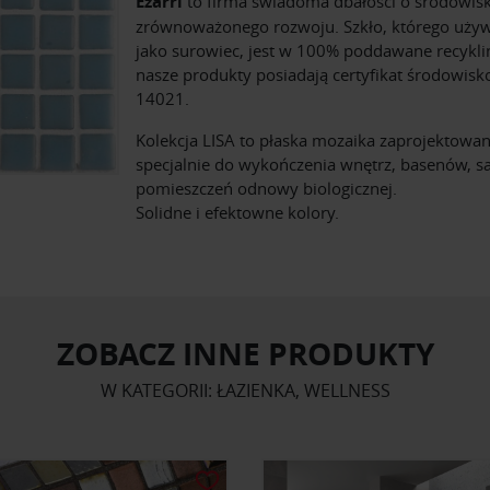
Ezarri
to firma świadoma dbałości o środowisk
zrównoważonego rozwoju. Szkło, którego uż
jako surowiec, jest w 100% poddawane recykli
nasze produkty posiadają certyfikat środowis
14021.
Kolekcja LISA to płaska mozaika zaprojektowa
specjalnie do wykończenia wnętrz, basenów, sa
pomieszczeń odnowy biologicznej.
Solidne i efektowne kolory.
ZOBACZ INNE PRODUKTY
W KATEGORII: ŁAZIENKA, WELLNESS