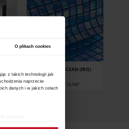
O plikach cookies
ARRARA
MOZAIKA OCEAN (IRIS)
ąc z takich technologii jak
 wychodzenia naprzeciw
ONIE
410,49 ZŁ/M²
ch danych i w jakich celach
kilku metrów
ch (fingerprinting, czyli