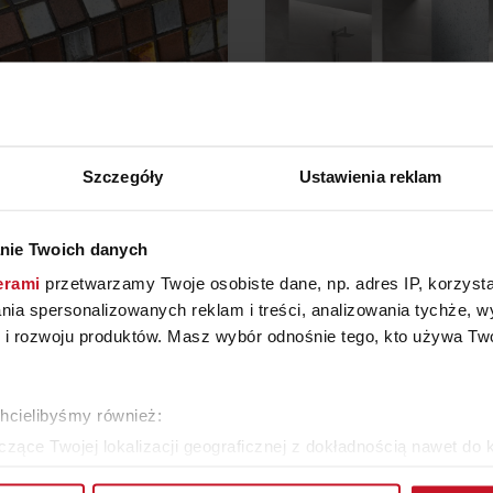
Szczegóły
Ustawienia reklam
nie Twoich danych
ZAIKA BLOODY MARY
MOZAIKA EZARRI ZEN C
erami
przetwarzamy Twoje osobiste dane, np. adres IP, korzystaj
(COCKTAIL)
lania spersonalizowanych reklam i treści, analizowania tychże,
568,48 ZŁ/M²
ZAPYTAJ O CENĘ W SAL
 rozwoju produktów. Masz wybór odnośnie tego, kto używa Twoi
WIĘCEJ PRODUKTÓW Z TEJ KATEGORII
chcielibyśmy również:
zące Twojej lokalizacji geograficznej z dokładnością nawet do 
rządzenie, aktywnie analizując charakteryzującego je zbiory dany