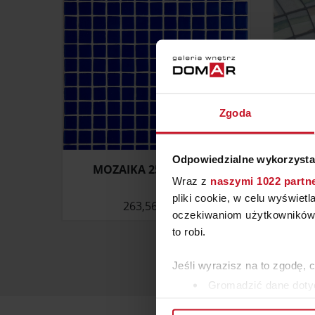
Zgoda
Odpowiedzialne wykorzysta
MOZAIKA 2557-D (LISA)
MOZAI
Wraz z
naszymi 1022 partn
pliki cookie, w celu wyświet
263,56 ZŁ/M²
oczekiwaniom użytkowników i
to robi.
Jeśli wyrazisz na to zgodę, 
Gromadzić dane dotyc
Identyfikować Twoje u