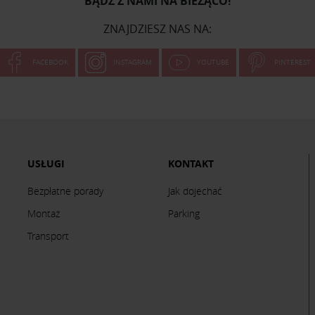
BĄDŹ Z NAMI NA BIEŻĄCO!
ZNAJDZIESZ NAS NA:
FACEBOOK
INSTAGRAM
YOUTUBE
PINTEREST
USŁUGI
KONTAKT
Bezpłatne porady
Jak dojechać
Montaż
Parking
Transport