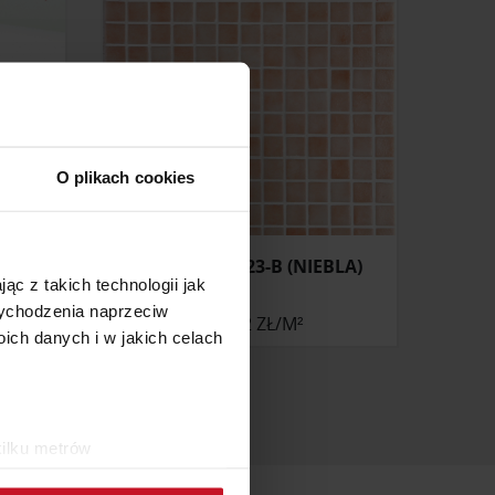
O plikach cookies
MOZAIKA 2523-B (NIEBLA)
ąc z takich technologii jak
 wychodzenia naprzeciw
258,12 ZŁ/M²
ch danych i w jakich celach
kilku metrów
ch (fingerprinting, czyli