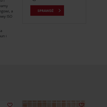
o i
ywamy
SPRAWDŹ
ngowi, a
kowy ISO
na
un i