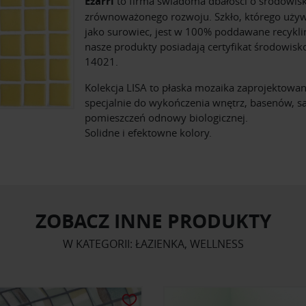
Ezarri
to firma świadoma dbałości o środowisk
zrównoważonego rozwoju. Szkło, którego uż
jako surowiec, jest w 100% poddawane recykli
nasze produkty posiadają certyfikat środowis
14021.
Kolekcja LISA to płaska mozaika zaprojektowa
specjalnie do wykończenia wnętrz, basenów, sa
pomieszczeń odnowy biologicznej.
Solidne i efektowne kolory.
ZOBACZ INNE PRODUKTY
W KATEGORII: ŁAZIENKA, WELLNESS