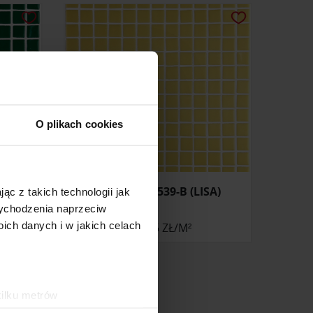
O plikach cookies
A)
MOZAIKA 2539-B (LISA)
ąc z takich technologii jak
 wychodzenia naprzeciw
ch danych i w jakich celach
237,56 ZŁ/M²
kilku metrów
ch (fingerprinting, czyli