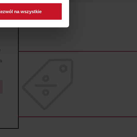
ezwól na wszystkie
sne preferencje w
sekcji
j chwili.
ołecznościowe i analizować
artnerom społecznościowym,
e
anymi od Ciebie lub
li