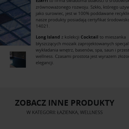
Ezarri
to firma świadoma dbałości o środowisk
zrównoważonego rozwoju. Szkło, którego uż
jako surowiec, jest w 100% poddawane recykli
nasze produkty posiadają certyfikat środowis
14021.
Long Island
z kolekcji
Cocktail
to mieszanka
błyszczących mozaik zaprojektowanych specjal
wykładania wnętrz, basenów, spa, saun i przest
wellness. Czasami prostota jest wyrazem złożo
elegancji.
ZOBACZ INNE PRODUKTY
W KATEGORII: ŁAZIENKA, WELLNESS