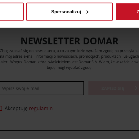
Spersonalizuj
Z
 tego, jak Twoje osobiste dane są przetwarzane oraz ustaw wła
plików cookie możesz zmienić lub wycofać swoją zgodę w dowolne
NEWSLETTER DOMAR
do spersonalizowania treści i reklam, aby oferować funkcje sp
ormacje o tym, jak korzystasz z naszej witryny, udostępniamy p
Chcę zapisać się do newslettera, a co za tym idzie wyrażam zgodę na przesyłani
Partnerzy mogą połączyć te informacje z innymi danymi otrzym
na mój adres e-mail informacji o nowościach, promocjach, produktach i usługach
nia z ich usług.
alerii Wnętrz Domar, której właścicielem jest Domar S.A. Wiem, że w każdej chwi
będę mógł wycofać zgodę.
ZAPISZ SIĘ
Akceptuję
regulamin