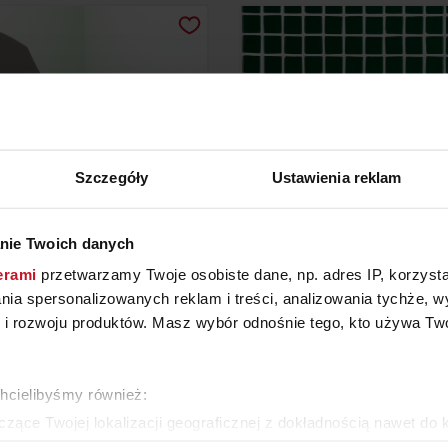
Szczegóły
Ustawienia reklam
nie Twoich danych
EŻAK ANATOMICZNY
MOZAIKA 2555-C (LIS
erami
przetwarzamy Twoje osobiste dane, np. adres IP, korzystaj
lania spersonalizowanych reklam i treści, analizowania tychże,
 rozwoju produktów. Masz wybór odnośnie tego, kto używa Twoi
6 611,25 ZŁ/SZT.
248,60 ZŁ/M²
chcielibyśmy również:
WIĘCEJ PRODUKTÓW Z TEJ KATEGORII
zące Twojej lokalizacji geograficznej z dokładnością nawet do 
rządzenie, aktywnie analizując charakteryzującego je zbiory dany