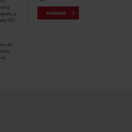
o i
ywamy
SPRAWDŹ
ngowi, a
kowy ISO
nie do
rzeni
nej