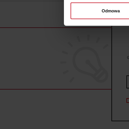
wirtualny odcisk palca)
Odmowa
Dowiedz się więcej odnośnie
szczegółów
. W Deklaracji 
Wykorzystujemy pliki cookie 
ruch w naszej witrynie. Inf
reklamowym i analitycznym. 
uzyskanymi podczas korzysta
G