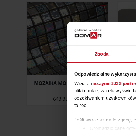
Zgoda
Odpowiedzialne wykorzysta
MOZAIKA MOCHI (TOPPING)
L
Wraz z
naszymi 1022 partn
pliki cookie, w celu wyświet
oczekiwaniom użytkowników i
643,38 ZŁ/M²
to robi.
Jeśli wyrazisz na to zgodę, 
Gromadzić dane dotyc
Identyfikować Twoje u