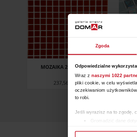
Zgoda
Odpowiedzialne wykorzysta
MOZAIKA 2531-B (LISA)
M
Wraz z
naszymi 1022 partn
237,56 ZŁ/M²
pliki cookie, w celu wyświet
oczekiwaniom użytkowników i
to robi.
Jeśli wyrazisz na to zgodę, 
Gromadzić dane dotyc
Identyfikować Twoje u
wirtualny odcisk palca)