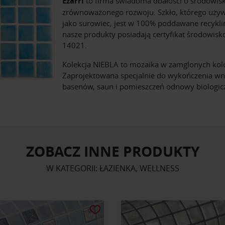
Ezarri
to firma świadoma dbałości o środowisk
zrównoważonego rozwoju. Szkło, którego uż
jako surowiec, jest w 100% poddawane recykli
nasze produkty posiadają certyfikat środowis
14021.
Kolekcja NIEBLA to mozaika w zamglonych kol
Zaprojektowana specjalnie do wykończenia wn
basenów, saun i pomieszczeń odnowy biologicz
ZOBACZ INNE PRODUKTY
W KATEGORII: ŁAZIENKA, WELLNESS