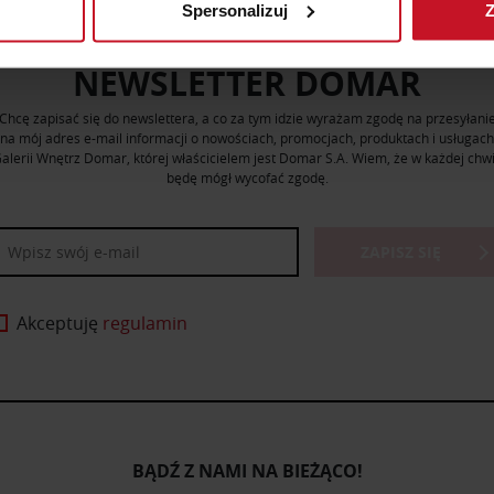
Spersonalizuj
Z
 tego, jak Twoje osobiste dane są przetwarzane oraz ustaw wła
plików cookie możesz zmienić lub wycofać swoją zgodę w dowolne
NEWSLETTER DOMAR
do spersonalizowania treści i reklam, aby oferować funkcje sp
Chcę zapisać się do newslettera, a co za tym idzie wyrażam zgodę na przesyłani
ormacje o tym, jak korzystasz z naszej witryny, udostępniamy p
na mój adres e-mail informacji o nowościach, promocjach, produktach i usługach
Partnerzy mogą połączyć te informacje z innymi danymi otrzym
alerii Wnętrz Domar, której właścicielem jest Domar S.A. Wiem, że w każdej chwi
będę mógł wycofać zgodę.
nia z ich usług.
ZAPISZ SIĘ
Akceptuję
regulamin
BĄDŹ Z NAMI NA BIEŻĄCO!