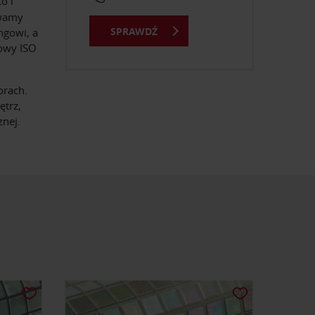
o i
ywamy
SPRAWDŹ
ngowi, a
kowy ISO
orach.
ętrz,
nej.