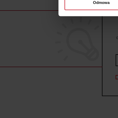
Odmowa
Dowiedz się więcej odnośnie
szczegółów
. W Deklaracji 
Wykorzystujemy pliki cookie 
ruch w naszej witrynie. Inf
reklamowym i analitycznym. 
G
uzyskanymi podczas korzysta