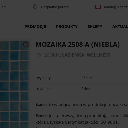
lerii
Bezpłatne porady
Katalog wnętrz
PROMOCJE
PRODUKTY
SKLEPY
AKTUAL
MOZAIKA 2508-A (NIEBLA)
KATEGORIA:
ŁAZIENKA, WELLNESS
wymiary:
25mm
materiał:
Szkło
Ezarri
to wiodąca firma w produkcji mozaiki sz
Ezarri
jest pierwszą firmą produkującą mozaiki
która uzyskała Certyfikat Jakości ISO 9001.