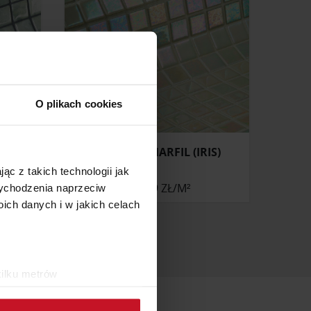
O plikach cookies
MA)
MOZAIKA MARFIL (IRIS)
ąc z takich technologii jak
410,49 ZŁ/M²
 wychodzenia naprzeciw
ch danych i w jakich celach
kilku metrów
ch (fingerprinting, czyli