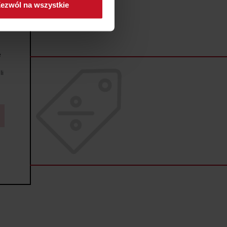
ezwól na wszystkie
sne preferencje w
sekcji
j chwili.
ołecznościowe i analizować
e
artnerom społecznościowym,
anymi od Ciebie lub
li