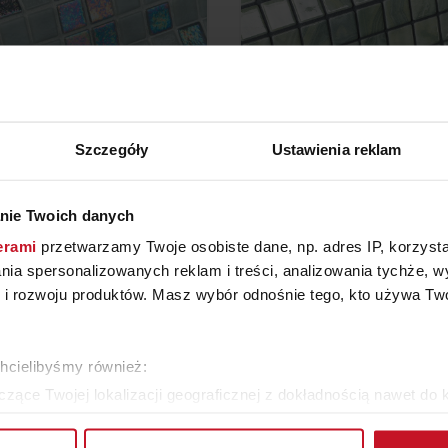
Szczegóły
Ustawienia reklam
nie Twoich danych
OZAIKA STONE (IRIS)
MOZAIKA LACE (GEM
erami
przetwarzamy Twoje osobiste dane, np. adres IP, korzystaj
367,96 ZŁ/M²
442,34 ZŁ/M²
lania spersonalizowanych reklam i treści, analizowania tychże,
 rozwoju produktów. Masz wybór odnośnie tego, kto używa Twoi
WIĘCEJ PRODUKTÓW Z TEJ KATEGORII
chcielibyśmy również:
zące Twojej lokalizacji geograficznej z dokładnością nawet do 
rządzenie, aktywnie analizując charakteryzującego je zbiory dany