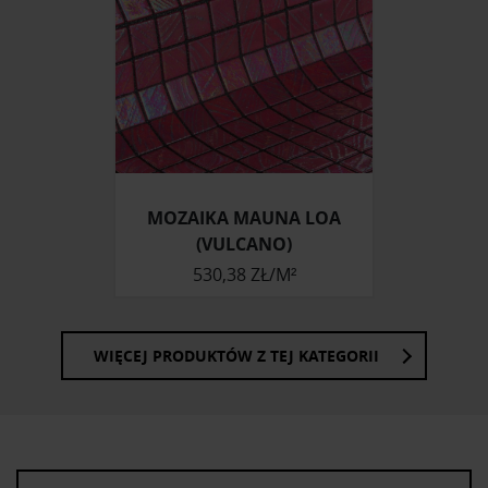
korzystasz z naszej witryny, udostępniamy partnerom
społecznościowym, reklamowym i analitycznym.
Partnerzy mogą połączyć te informacje z innymi danymi
otrzymanymi od Ciebie lub uzyskanymi podczas
korzystania z ich usług.
MOZAIKA MAUNA LOA
(VULCANO)
530,38 ZŁ/M²
WIĘCEJ PRODUKTÓW Z TEJ KATEGORII