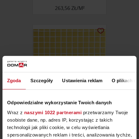
263,56 ZŁ/M²
Zgoda
Szczegóły
Ustawienia reklam
O plikach c
Odpowiedzialne wykorzystanie Twoich danych
MOZAIKA 2539-B (LISA)
Wraz z
naszymi 1022 partnerami
przetwarzamy Twoje
osobiste dane, np. adres IP, korzystając z takich
237,56 ZŁ/M²
technologii jak pliki cookie, w celu wyświetlania
spersonalizowanych reklam i treści, analizowania tychże,