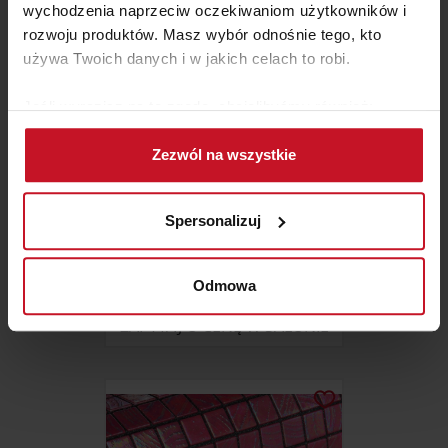
wychodzenia naprzeciw oczekiwaniom użytkowników i
rozwoju produktów. Masz wybór odnośnie tego, kto
używa Twoich danych i w jakich celach to robi.
Jeśli wyrazisz na to zgodę, chcielibyśmy również:
Gromadzić dane dotyczące Twojej lokalizacji
Zezwól na wszystkie
geograficznej z dokładnością nawet do kilku metrów
Identyfikować Twoje urządzenie, aktywnie
analizując charakteryzującego je zbiory danych
Spersonalizuj
(fingerprinting, czyli wirtualny odcisk palca)
Dowiedz się więcej odnośnie tego, jak Twoje osobiste
SAUNA FIŃSKA
dane są przetwarzane oraz ustaw własne preferencje w
Odmowa
sekcji szczegółów
. W Deklaracji plików cookie możesz
ZAPYTAJ O CENĘ W SALONIE
zmienić lub wycofać swoją zgodę w dowolnej chwili.
Wykorzystujemy pliki cookie do spersonalizowania treści
i reklam, aby oferować funkcje społecznościowe i
analizować ruch w naszej witrynie. Informacje o tym, jak