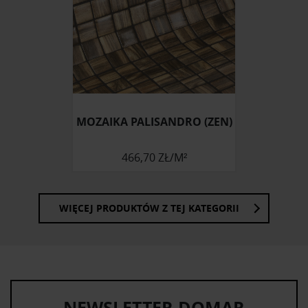
społecznościowym, reklamowym i analitycznym.
Partnerzy mogą połączyć te informacje z innymi danymi
otrzymanymi od Ciebie lub uzyskanymi podczas
korzystania z ich usług.
MOZAIKA PALISANDRO (ZEN)
466,70 ZŁ/M²
WIĘCEJ PRODUKTÓW Z TEJ KATEGORII
NEWSLETTER DOMAR