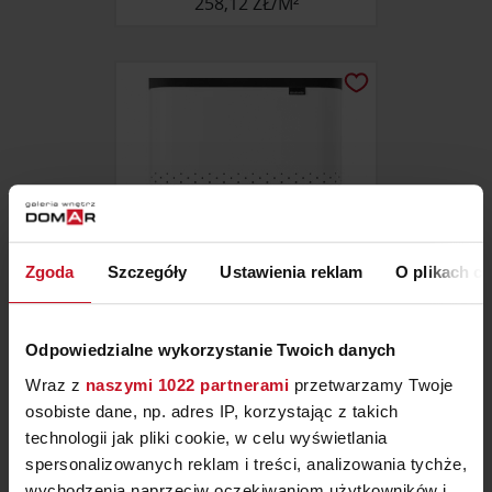
258,12 ZŁ/M²
Zgoda
Szczegóły
Ustawienia reklam
O plikach c
Odpowiedzialne wykorzystanie Twoich danych
KOSZ NA BIELIZNĘ BO
LAUNDRY BIN
Wraz z
naszymi 1022 partnerami
przetwarzamy Twoje
ZAPYTAJ O CENĘ W SALONIE
osobiste dane, np. adres IP, korzystając z takich
technologii jak pliki cookie, w celu wyświetlania
spersonalizowanych reklam i treści, analizowania tychże,
wychodzenia naprzeciw oczekiwaniom użytkowników i